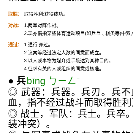
取胜：
取得胜利;获得成功。
对战：
1.两军对阵作战。
2.现亦借指某些体育运动项目(如乒乓﹑棋类等)中双
通过：
1.通行;穿过。
2.议案等经过法定人数的同意而成立。
3.以人或事物为媒介或手段达到某种目的。
4.征求有关的人或组织的同意或核准。
●
兵
bīng ㄅㄧㄥˉ
◎ 武器：兵器。兵刃。兵
血，指不经过战斗而取得胜利
◎ 战士，军队：兵士。兵卒
装冲突）。