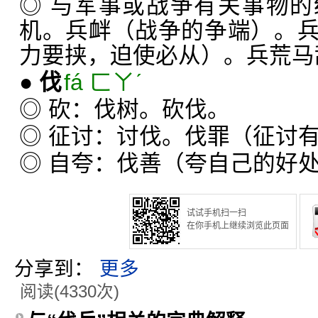
◎ 与军事或战争有关事物
机。兵衅（战争的争端）。
力要挟，迫使必从）。兵荒马
●
伐
fá ㄈㄚˊ
◎ 砍：伐树。砍伐。
◎ 征讨：讨伐。伐罪（征讨
◎ 自夸：伐善（夸自己的好
试试手机扫一扫
在你手机上继续浏览此页面
分享到：
更多
阅读(4330次)