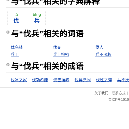
与“伐兵”相关的字典解释
fá
bīng
伐
兵
与“伐兵”相关的词语
伐乌林
伐交
伐人
兵丁
兵上神密
兵不厌权
与“伐兵”相关的成语
伐冰之家
伐功矜能
伐善攘羭
伐异党同
伐性之斧
兵不
|
|
关于我们
联系方式
粤ICP备1010