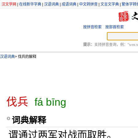
汉文学网
|
在线新华字典
|
汉语词典
|
成语词典
|
中文转拼音
|
文言文字典
|
繁体字转
按拼音检索
按部首检索
提示：
支持拼音查询，例：“wen xu
汉语词典
>
伐兵的解释
伐兵
fá bīng
词典解释
谓通过两军对战而取胜。