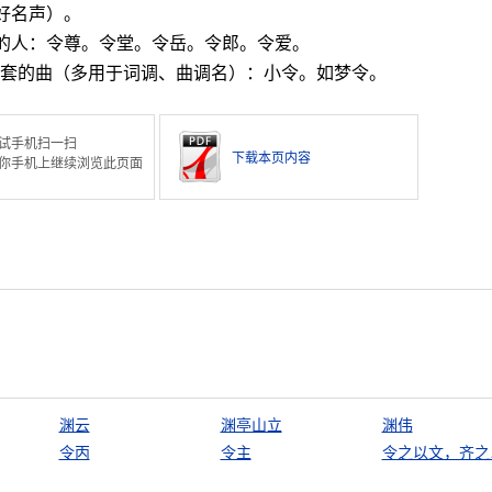
好名声）。
的人：令尊。令堂。令岳。令郎。令爱。
套的曲（多用于词调、曲调名）：小令。如梦令。
试手机扫一扫
下载本页内容
你手机上继续浏览此页面
渊云
渊亭山立
渊伟
令丙
令主
令之以文，齐之