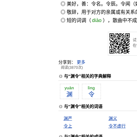
◎ 美好，善：令名。令辰。令闻（
◎ 敬辞，用于对方的亲属或有关系
◎ 短的词调（
diào
），散曲中不成
试
在
分享到：
更多
阅读(3870次)
与“渊令”相关的字典解释
yuān
lìng
渊
令
与“渊令”相关的词语
渊严
渊义
令上
令不虚行
与“渊令”相关的成语