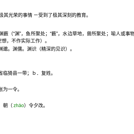
极其光荣的事情 ㄧ受到了极其深刻的教育。
渊薮（“渊”，鱼所聚处；“薮”，水边草地，兽所聚处；喻人或事
空想，不作实际工作）。
渊邈。渊儒。渊识（精深的见识）。
省临猗县一带；ｂ．复姓。
张为一令。
。朝（
zhāo
）令夕改。
。