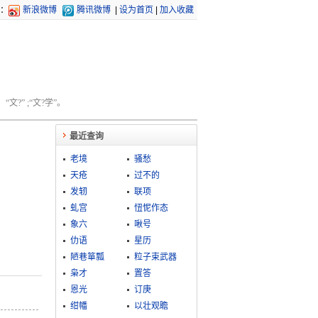
：
新浪微博
腾讯微博
|
设为首页
|
加入收藏
文?” ;“文?学”。
最近查询
老境
骚愁
天疮
过不的
发轫
联项
虬宫
忸怩作态
象六
啾号
仂语
星历
陋巷箪瓢
粒子束武器
枭才
置答
恩光
订庚
绀幡
以壮观瞻