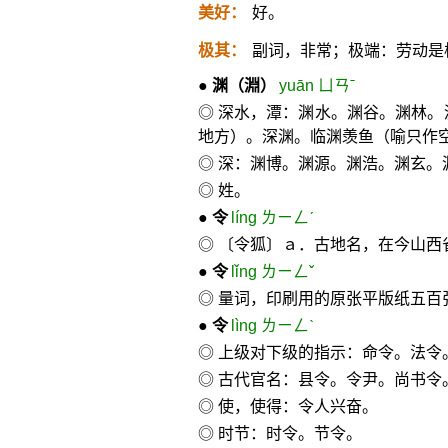
美好：
好。
极其：
副词，非常；极端：劳动是
●
渊
（淵）
yuān ㄩㄢˉ
◎ 深水，潭：渊水。渊谷。渊林。
地方）。深渊。临渊羡鱼（喻只作
◎ 深：渊博。渊源。渊浩。渊玄。
◎ 姓。
●
令
líng ㄌㄧㄥˊ
◎ 〔令狐〕ａ．古地名，在今山西
●
令
lǐng ㄌㄧㄥˇ
◎ 量词，印刷用的原张平版纸五百
●
令
lìng ㄌㄧㄥˋ
◎ 上级对下级的指示：命令。法令
◎ 古代官名：县令。令尹。尚书令
◎ 使，使得：令人兴奋。
◎ 时节：时令。节令。