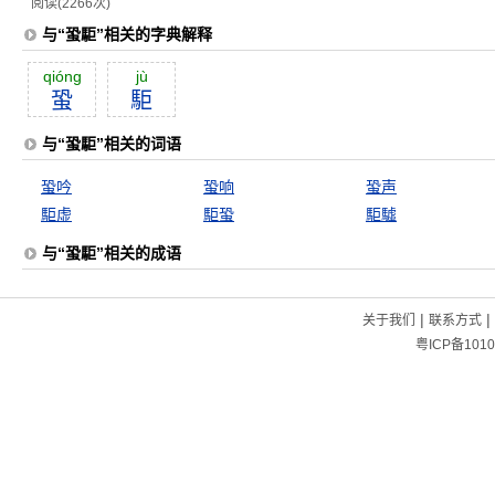
阅读(2266次)
与“蛩駏”相关的字典解释
qióng
jù
蛩
駏
与“蛩駏”相关的词语
蛩吟
蛩响
蛩声
駏虚
駏蛩
駏驉
与“蛩駏”相关的成语
|
|
关于我们
联系方式
粤ICP备1010