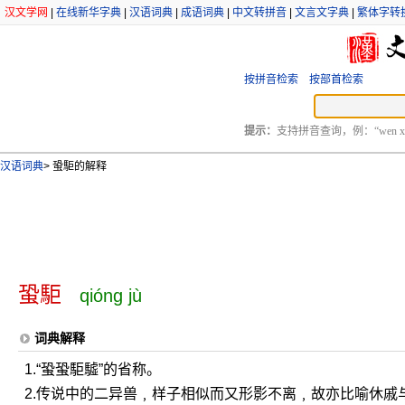
汉文学网
|
在线新华字典
|
汉语词典
|
成语词典
|
中文转拼音
|
文言文字典
|
繁体字转
按拼音检索
按部首检索
提示：
支持拼音查询，例：“wen xu
汉语词典
>
蛩駏的解释
蛩駏
qióng jù
词典解释
1.“蛩蛩駏驉”的省称。
2.传说中的二异兽﹐样子相似而又形影不离﹐故亦比喻休戚