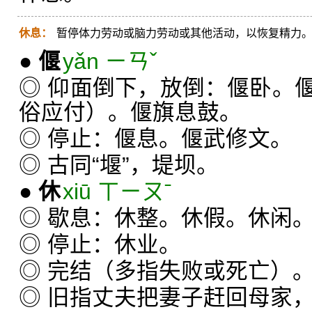
休息：
暂停体力劳动或脑力劳动或其他活动，以恢复精力
●
偃
yǎn ㄧㄢˇ
◎ 仰面倒下，放倒：偃卧。
俗应付）。偃旗息鼓。
◎ 停止：偃息。偃武修文。
◎ 古同“堰”，堤坝。
●
休
xiū ㄒㄧㄡˉ
◎ 歇息：休整。休假。休闲
◎ 停止：休业。
◎ 完结（多指失败或死亡）
◎ 旧指丈夫把妻子赶回母家