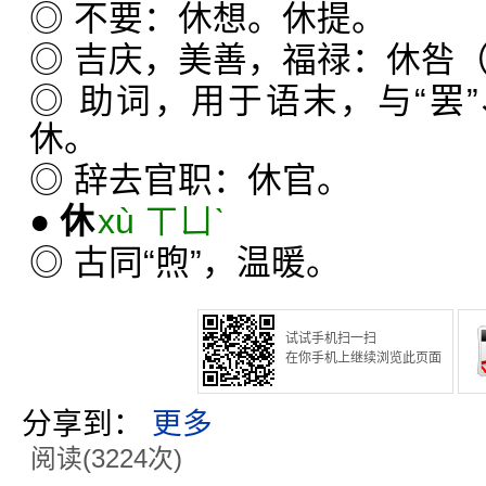
◎ 不要：休想。休提。
◎ 吉庆，美善，福禄：休咎
◎ 助词，用于语末，与“罢”
休。
◎ 辞去官职：休官。
●
休
xù ㄒㄩˋ
◎ 古同“煦”，温暖。
试试手机扫一扫
在你手机上继续浏览此页面
分享到：
更多
阅读(3224次)