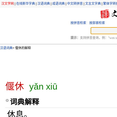
汉文学网
|
在线新华字典
|
汉语词典
|
成语词典
|
中文转拼音
|
文言文字典
|
繁体字转
按拼音检索
按部首检索
提示：
支持拼音查询，例：“wen xu
汉语词典
>
偃休的解释
偃休
yǎn xiū
词典解释
休息。