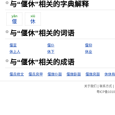
与“偃休”相关的字典解释
yăn
xiū
偃
休
与“偃休”相关的词语
偃亚
偃仆
偃仰
休上人
休下
休业
与“偃休”相关的成语
偃兵修文
偃兵息甲
偃旗仆鼓
偃旗卧鼓
偃旗息鼓
休休
|
|
关于我们
联系方式
粤ICP备1010