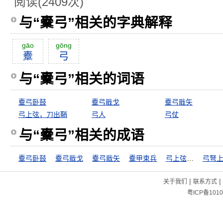
阅读(2409次)
与“櫜弓”相关的字典解释
gāo
gōng
櫜
弓
与“櫜弓”相关的词语
櫜弓卧鼓
櫜弓戢戈
櫜弓戢矢
弓上弦，刀出鞘
弓人
弓仗
与“櫜弓”相关的成语
櫜弓卧鼓
櫜弓戢戈
櫜弓戢矢
櫜甲束兵
弓上弦，刀出鞘
|
|
关于我们
联系方式
粤ICP备1010