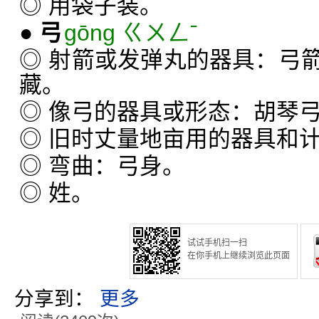
◎ 用袋子装。
●
弓
gōng ㄍㄨㄥˉ
◎ 射箭或发弹丸的器具：弓
藏。
◎ 像弓的器具或形态：胡琴
◎ 旧时丈量地亩用的器具和
◎ 弯曲：弓身。
◎ 姓。
试试手机扫一扫
在你手机上继续浏览此页面
分享到：
更多