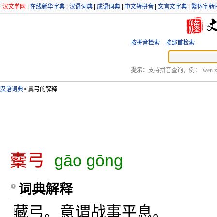
汉文学网
|
在线新华字典
|
汉语词典
|
成语词典
|
中文转拼音
|
文言文字典
|
繁体字转
按拼音检索
按部首检索
提示：
支持拼音查询，例：“wen xu
汉语词典
>
櫜弓的解释
櫜弓
gāo gōng
词典解释
藏弓。意谓战事平息。