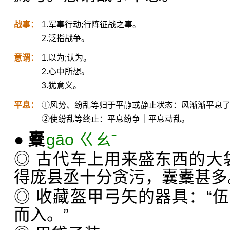
战事：
1.军事行动;行阵征战之事。
2.泛指战争。
意谓：
1.以为;认为。
2.心中所想。
3.犹意义。
平息：
①风势、纷乱等归于平静或静止状态：风渐渐平息
②使纷乱等终止：平息纷争｜平息动乱。
●
櫜
gāo ㄍㄠˉ
◎ 古代车上用来盛东西的大
得庞县丞十分贪污，囊櫜甚多
◎ 收藏盔甲弓矢的器具：“
而入。”