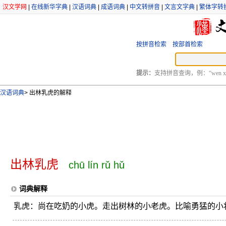
汉文学网
|
在线新华字典
|
汉语词典
|
成语词典
|
中文转拼音
|
文言文字典
|
繁体字转
按拼音检索
按部首检索
提示：
支持拼音查询，例：“wen xu
汉语词典
>
出林乳虎的解释
出林乳虎
chū lín rǔ hǔ
词典解释
乳虎：尚在吃奶的小虎。走出树林的小老虎。比喻勇猛的小