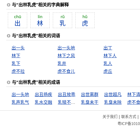
与“出林乳虎”相关的字典解释
chū
lín
rŭ
hŭ
出
林
乳
虎
与“出林乳虎”相关的词语
出一头
出一头地
出丁
林下
林下之风
林下人
乳下
乳井
乳人
虎不拉
虎不食儿
虎丘
与“出林乳虎”相关的成语
出一头地
出丑扬疾
出丑放乖
出世离群
出世超凡
林下
乳声乳气
乳水交融
乳犊不怕虎
乳臭未干
乳臭未除
虎不
|
|
关于我们
联系方式
粤ICP备1010