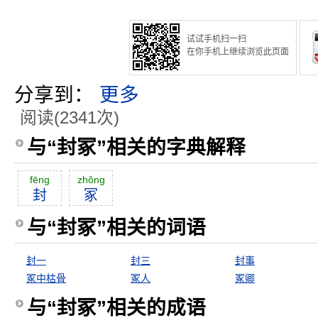
试试手机扫一扫
在你手机上继续浏览此页面
分享到：
更多
阅读(2341次)
与“封冢”相关的字典解释
fēng
zhŏng
封
冢
与“封冢”相关的词语
封一
封三
封事
冢中枯骨
冢人
冢卿
与“封冢”相关的成语