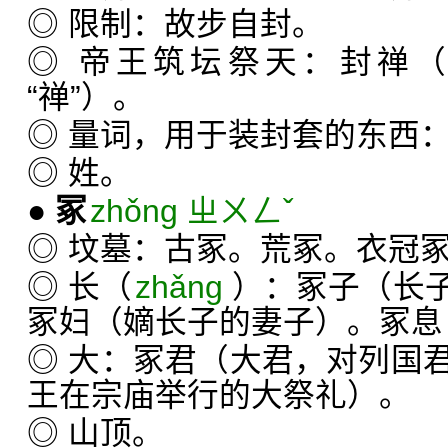
◎ 限制：故步自封。
◎ 帝王筑坛祭天：封禅（
“禅”）。
◎ 量词，用于装封套的东西
◎ 姓。
●
冢
zhǒng ㄓㄨㄥˇ
◎ 坟墓：古冢。荒冢。衣冠
◎ 长（
zhǎng
）：冢子（长
冢妇（嫡长子的妻子）。冢息
◎ 大：冢君（大君，对列国
王在宗庙举行的大祭礼）。
◎ 山顶。