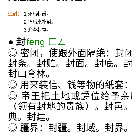
追封：
1.死后封爵。
2.指后来补封。
3.追查封存。
●
封
fēng ㄈㄥˉ
◎ 密闭，使跟外面隔绝：封
封条。封贮。封面。封底。
封山育林。
◎ 用来装信、钱等物的纸套
◎ 帝王把土地或爵位给予
（领有封地的贵族）。封邑
典。封建。
◎ 疆界：封疆。封域。封界