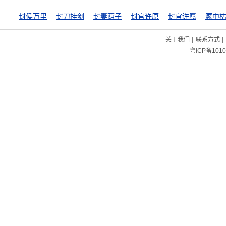
封侯万里
封刀挂剑
封妻荫子
封官许原
封官许愿
冢中
|
|
关于我们
联系方式
粤ICP备1010