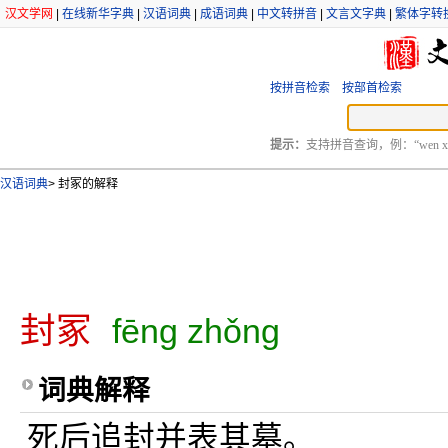
汉文学网
|
在线新华字典
|
汉语词典
|
成语词典
|
中文转拼音
|
文言文字典
|
繁体字转
按拼音检索
按部首检索
提示：
支持拼音查询，例：“wen xu
汉语词典
>
封冢的解释
封冢
fēng zhǒng
词典解释
死后追封并表其墓。