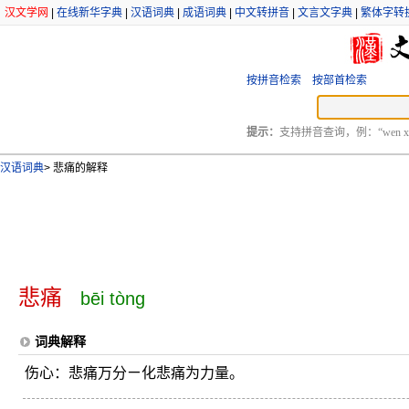
汉文学网
|
在线新华字典
|
汉语词典
|
成语词典
|
中文转拼音
|
文言文字典
|
繁体字转
按拼音检索
按部首检索
提示：
支持拼音查询，例：“wen xu
汉语词典
>
悲痛的解释
悲痛
bēi tòng
词典解释
伤心：悲痛万分ㄧ化悲痛为力量。