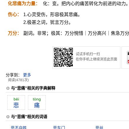
化悲痛为力量：
化：变。把内心的痛苦转化为前进的动力
伤心：
1.心灵受伤，形容极其悲痛。
2.极甚之词，犹言万分。
万分：
副词。非常；极其：万分惋惜｜万分高兴｜焦急万
试试手机扫一扫
在你手机上继续浏览此页面
分享到：
更多
阅读(4781次)
与“悲痛”相关的字典解释
bēi
tòng
悲
痛
与“悲痛”相关的词语
悲不自胜
悲东门
悲丝