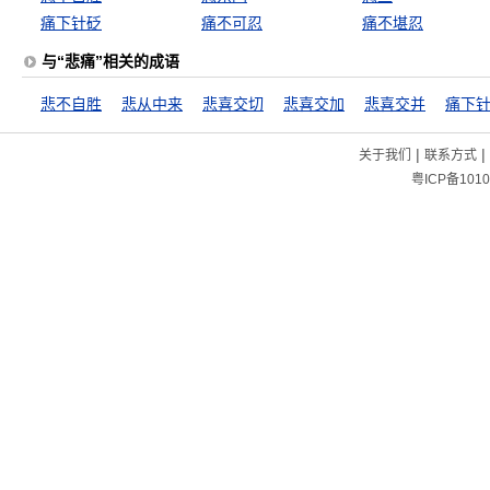
痛下针砭
痛不可忍
痛不堪忍
与“悲痛”相关的成语
悲不自胜
悲从中来
悲喜交切
悲喜交加
悲喜交并
痛下
|
|
关于我们
联系方式
粤ICP备1010