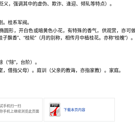
贬义，强调其中的虚伪、欺诈、逢迎、倾轧等特点）。
剧。桂系军阀。
叶椭圆形，开白色或暗黄色小花，有特殊的香气，供观赏，亦可
，“桂子飘香”、“桂轮”（月的别称，相传月中植桂花。亦称“桂魄”）
（“除”，台阶）。
内室，借指父母）。庭训（父亲的教诲，亦指家教）。家庭。
试手机扫一扫
下载本页内容
你手机上继续浏览此页面