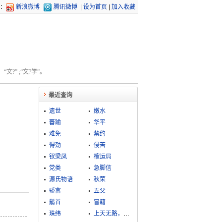
：
新浪微博
腾讯微博
|
设为首页
|
加入收藏
文?” ;“文?学”。
最近查询
遗世
嫩水
蕃踰
华平
难免
禁约
得劲
侵苦
钗梁凤
榷运局
党类
急脚信
源氏物语
秋荣
骄富
五父
鬅首
冒籍
珠纬
上天无路，入地无门