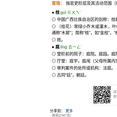
官场：
指官吏阶层及其活动范围（
●
桂
guì ㄍㄨㄟˋ
◎ 中国广西壮族自治区的别称：桂
◎ 〔桂花〕常绿小乔木或灌木，
通称“木犀”；简称“桂”，如“金桂”
◎ 姓。
●
庭
tíng ㄊㄧㄥˊ
◎ 堂阶前的院子：庭院。庭园。庭除
◎ 厅堂：庭宇。庭闱（父母所属
◎ 审判案件的处所或机构：法庭。
◎ 古同“廷”，朝廷。
试
在
分享到：
更多
阅读(2347次)