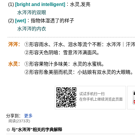
(1)
[bright and intelligent]
∶水灵,发亮
水涔涔的双眼
(2)
[wet]
∶指物体湿透了的样子
水涔涔的内衣
涔涔：
①形容雨水、汗水、泪水等流个不断：水涔涔｜汗
②形容天色阴暗：雪意涔涔满面风。
水灵：
①形容果物汁多味美：水灵的水蜜桃。
②形容形象美丽而机灵：小姑娘有双水灵的大眼睛
试试手机扫一扫
在你手机上继续浏览此页面
分享到：
更多
阅读(2373次)
与“水涔涔”相关的字典解释