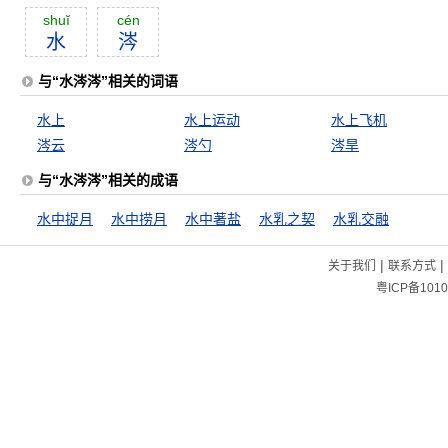
shuĭ
cén
水
涔
与“水涔涔”相关的词语
水上
水上运动
水上飞机
涔云
涔勺
涔旱
与“水涔涔”相关的成语
水中捉月
水中捞月
水中著盐
水乳之契
水乳交融
|
|
关于我们
联系方式
粤ICP备1010