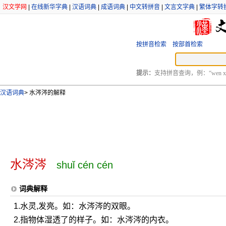
汉文学网
|
在线新华字典
|
汉语词典
|
成语词典
|
中文转拼音
|
文言文字典
|
繁体字转
按拼音检索
按部首检索
提示：
支持拼音查询，例：“wen xu
汉语词典
>
水涔涔的解释
水涔涔
shuǐ cén cén
词典解释
1.水灵,发亮。如：水涔涔的双眼。
2.指物体湿透了的样子。如：水涔涔的内衣。