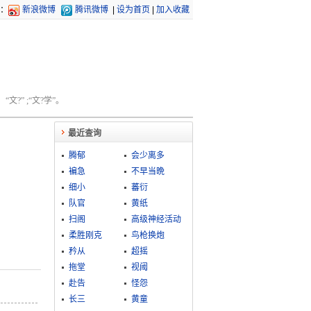
：
新浪微博
腾讯微博
|
设为首页
|
加入收藏
文?” ;“文?学”。
最近查询
腾郁
会少离多
褊急
不早当晩
细小
蕃衍
队官
黄纸
扫阁
高级神经活动
柔胜刚克
鸟枪换炮
矜从
超摇
拖堂
视阈
赴告
怪怨
长三
黄童