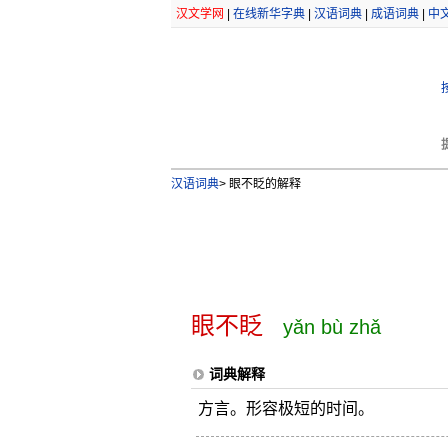
汉文学网
|
在线新华字典
|
汉语词典
|
成语词典
|
中
汉语词典
>
眼不眨的解释
眼不眨
yǎn bù zhǎ
词典解释
方言。形容极短的时间。