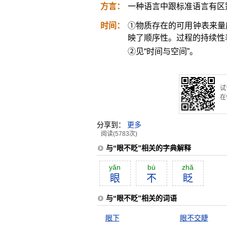
方言：
一种语言中跟标准语言有区
时间：
①物质存在的可用钟表来量
映了顺序性。过程的持续性
②见“时间与空间”。
试
在
分享到：
更多
阅读(5783次)
与“眼不眨”相关的字典解释
yăn
bù
zhă
眼
不
眨
与“眼不眨”相关的词语
眼下
眼不交睫