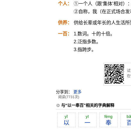
个人：
①一个人（跟‘集体’相对
②自称，我（在正式场合发
供养：
供给长辈或年长的人生活所需；
一百：
1.数词。十的十倍。
2.泛指多数。
3.指跨步。
试
在
分享到：
更多
阅读(7731次)
与“以一奉百”相关的字典解释
yĭ
yī
fèng
bă
以
一
奉