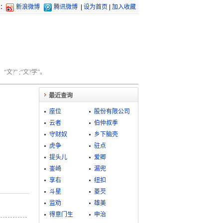
：
新浪微博
腾讯微博
|
设为首页
|
加入收藏
文?” ;“文?学”。
最近查询
座位
股份有限公司
云者
伯仲叔季
守财奴
乡下脑壳
虎争
驻点
提头儿
爱卿
崟崎
漏兜
享右
纽扣
斗星
菱芡
监劝
雄美
得意门生
申治