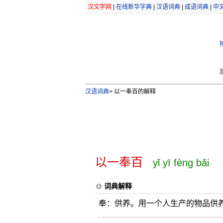
汉文学网
|
在线新华字典
|
汉语词典
|
成语词典
|
中
汉语词典
>
以一奉百的解释
以一奉百
yǐ yī fèng bǎi
词典解释
奉：供养。用一个人生产的物品供