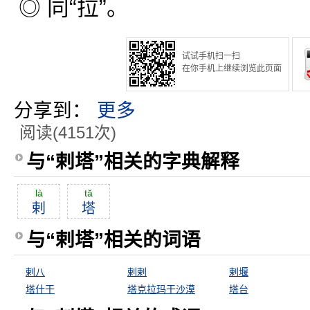
◎ 同“拉”。
试试手机扫一扫
在你手机上继续浏览此页面
分享到：
更多
阅读(4151次)
与“剌塔”相关的字典解释
là
tă
剌
塔
与“剌塔”相关的词语
剌八
剌剌
剌堰
塔什干
塔克拉玛干沙漠
塔台