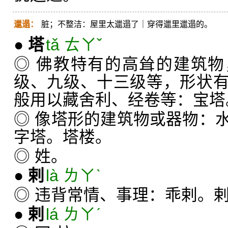
邋遢：
脏；不整洁：屋里太邋遢了｜穿得邋里邋遢的。
●
塔
tǎ ㄊㄚˇ
◎ 佛教特有的高耸的建筑
级、九级、十三级等，形状
般用以藏舍利、经卷等：宝塔
◎ 像塔形的建筑物或器物：
字塔。塔楼。
◎ 姓。
●
剌
là ㄌㄚˋ
◎ 违背常情、事理：乖剌。
●
剌
lá ㄌㄚˊ