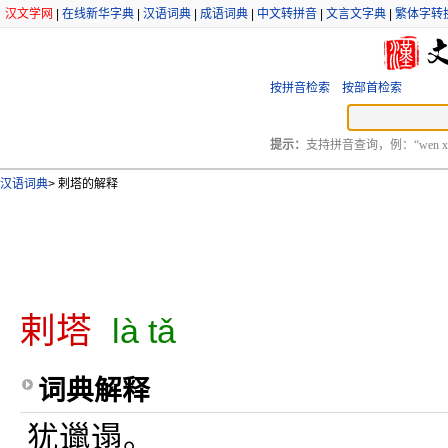
汉文学网
|
在线新华字典
|
汉语词典
|
成语词典
|
中文转拼音
|
文言文字典
|
繁体字转
按拼音检索
按部首检索
提示：
支持拼音查询，例：“wen xu
汉语词典
>
剌塔的解释
剌塔
là tǎ
词典解释
犹邋遢。