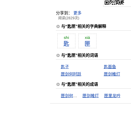
分享到：
更多
阅读(2829次)
与“匙匣”相关的字典解释
shi
xiá
匙
匣
与“匙匣”相关的词语
匙子
匙面鱼
匣剑何时跃
匣剑帷灯
与“匙匣”相关的成语
匣剑何时跃
匣剑帷灯
匣里龙吟