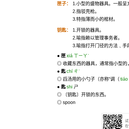
匣子：
1.小型的盛物器具。一般呈
2.指驳壳枪。
3.特指薄而小的棺材。
钥匙：
1.开锁的器具。
2.喻指赖以管理事务者。
3.喻指打开门径的方法﹑手
●
匣
xiá ㄒㄧㄚˊ
◎ 收藏东西的器具，通常指小型的
●
匙
chí ㄔˊ
◎ 舀汤用的小勺子（亦称“调（
tiáo
●
匙
shi
ㄕ
◎ 〔钥匙〕开锁的东西。
◎ spoon
试
在