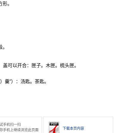
方形。
段。
，盖可以开合：匣子。木匣。梳头匣。
）羹”）：汤匙。茶匙。
试手机扫一扫
下载本页内容
你手机上继续浏览此页面