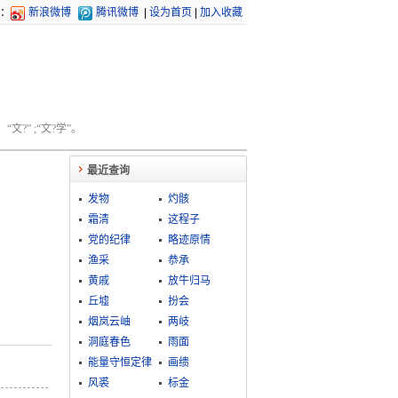
：
新浪微博
腾讯微博
|
设为首页
|
加入收藏
文?” ;“文?学”。
最近查询
发物
灼骸
霜清
这程子
党的纪律
略迹原情
渔采
恭承
黄戚
放牛归马
丘墟
扮会
烟岚云岫
两岐
洞庭春色
雨面
能量守恒定律
画缋
风裘
标金