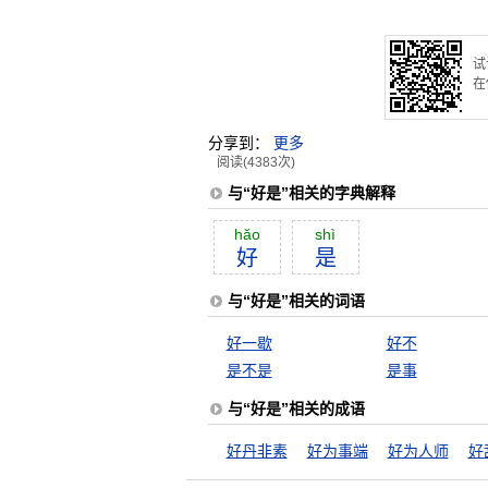
试
在
分享到：
更多
阅读(4383次)
与“好是”相关的字典解释
hăo
shì
好
是
与“好是”相关的词语
好一歇
好不
是不是
是事
与“好是”相关的成语
好丹非素
好为事端
好为人师
好