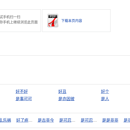
试手机扫一扫
下载本页内容
你手机上继续浏览此页面
好不好
好丑
好个
是事可可
是亦因彼
是人
乱乐祸
好了疮疤忘了痛
是古非今
是可忍，孰不可容
是可忍，孰不可忍
是是非非
是