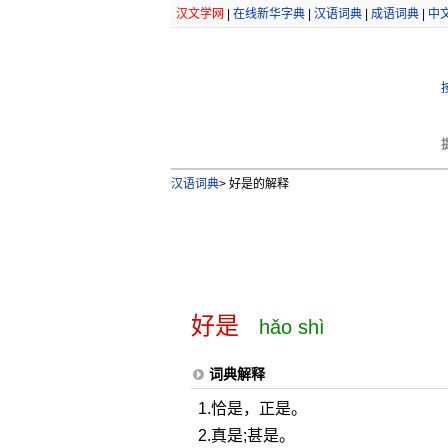
汉文学网
|
在线新华字典
|
汉语词典
|
成语词典
|
中
汉语词典
>
好是的解释
好是
hǎo shì
词典解释
1.恰是，正是。
2.真是;甚是。