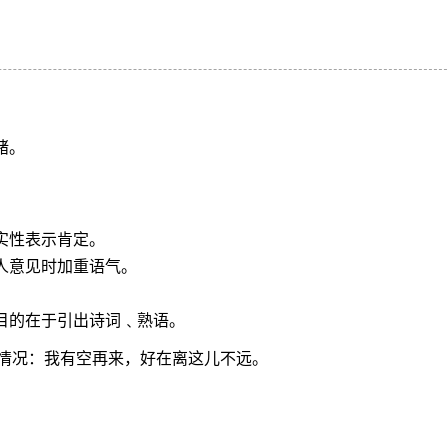
绪。
实性表示肯定。
别人意见时加重语气。
。目的在于引出诗词﹑熟语。
情况：我有空再来，好在离这儿不远。