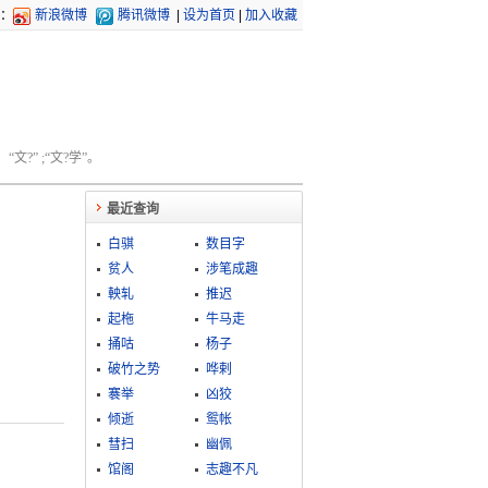
：
新浪微博
腾讯微博
|
设为首页
|
加入收藏
文?” ;“文?学”。
最近查询
白骐
数目字
贫人
涉笔成趣
軮轧
推迟
起柂
牛马走
捅咕
杨子
破竹之势
哗剌
褰举
凶狡
倾逝
鸳帐
彗扫
幽佩
馆阁
志趣不凡