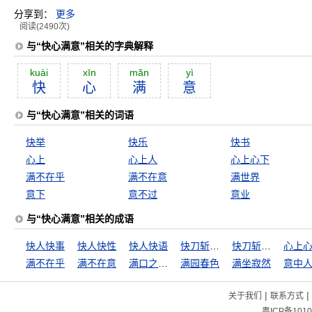
分享到：
更多
阅读(2490次)
与“快心满意”相关的字典解释
kuài
xīn
măn
yì
快
心
满
意
与“快心满意”相关的词语
快举
快乐
快书
心上
心上人
心上心下
满不在乎
满不在意
满世界
意下
意不过
意业
与“快心满意”相关的成语
快人快事
快人快性
快人快语
快刀斩乱丝
快刀斩乱麻
心上
满不在乎
满不在意
满口之乎者也
满园春色
满坐寂然
意中
|
|
关于我们
联系方式
粤ICP备1010