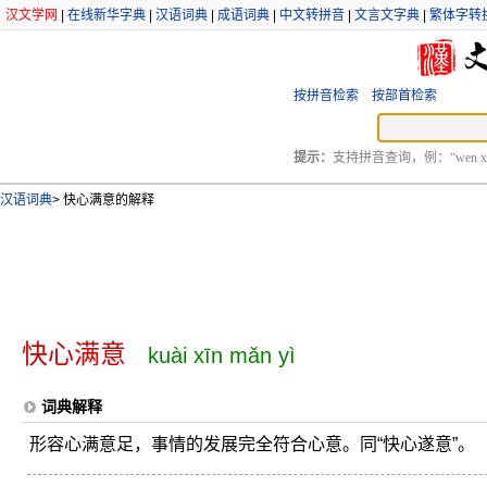
汉文学网
|
在线新华字典
|
汉语词典
|
成语词典
|
中文转拼音
|
文言文字典
|
繁体字转
按拼音检索
按部首检索
提示：
支持拼音查询，例：“wen xu
汉语词典
>
快心满意的解释
快心满意
kuài xīn mǎn yì
词典解释
形容心满意足，事情的发展完全符合心意。同“快心遂意”。