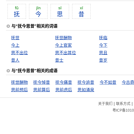
fŭ
jīn
sī
xī
抚
今
思
昔
与“抚今思昔”相关的词语
抚世
抚世酬物
抚临
今上
今上官家
今下
思不出位
思不出其位
思且
昔人
昔士
昔岁
与“抚今思昔”相关的成语
抚世酬物
抚今悼昔
抚今痛昔
抚今追昔
今不如昔
今古
思前想后
思前算后
思前虑后
思如涌泉
|
|
关于我们
联系方式
粤ICP备1010