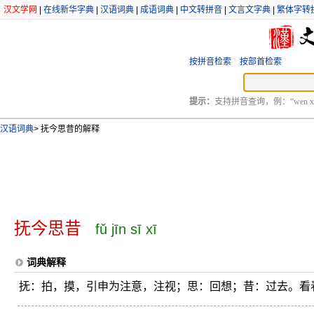
汉文学网
|
在线新华字典
|
汉语词典
|
成语词典
|
中文转拼音
|
文言文字典
|
繁体字转
按拼音检索
按部首检索
提示：
支持拼音查询，例：“wen xu
汉语词典
>
抚今思昔的解释
抚今思昔
fǔ jīn sī xī
词典解释
抚：拍，摸，引申为注意，注视；思：回想；昔：过去。看