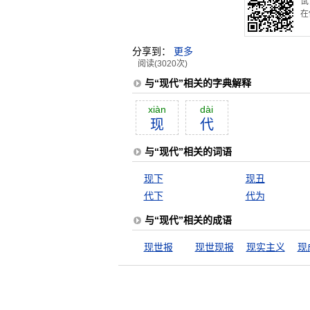
试
在
分享到：
更多
阅读(3020次)
与“现代”相关的字典解释
xiàn
dài
现
代
与“现代”相关的词语
现下
现丑
代下
代为
与“现代”相关的成语
现世报
现世现报
现实主义
现