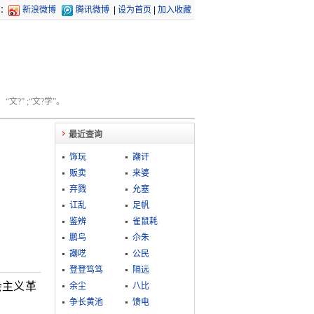
：
新浪微博
腾讯微博
|
设为首页
|
加入收藏
文?” ;“文?学”。
最近查询
饰玩
謿讦
贩卖
来婆
弃戮
允塞
讧乱
足帆
鉴辨
雀鼠耗
鹏鸟
尒朱
謿呓
公民
登登笃笃
隔远
会主义革
余尘
八比
争长黄池
馈电