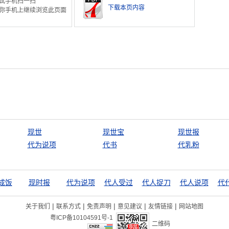
试手机扫一扫
下载本页内容
你手机上继续浏览此页面
现世
现世宝
现世报
代为说项
代书
代乳粉
成饭
现时报
代为说项
代人受过
代人捉刀
代人说项
代
|
|
|
|
|
关于我们
联系方式
免责声明
意见建议
友情链接
网站地图
粤ICP备10104591号-1
二维码