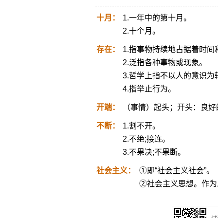
十月：
1.一年中的第十月。
2.十个月。
存在：
1.指事物持续地占据着时间
2.泛指各种事物或现象。
3.哲学上指不以人的意识为
4.指举止行为。
开端：
（事情）起头；开头：良好
不断：
1.割不开。
2.不绝;接连。
3.不果决;不果断。
社会主义：
①即“社会主义社会”。
②社会主义思想。作为