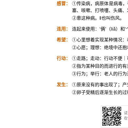
感冒：
①传染病，病原体是病毒，
塞、咳嗽、打喷嚏、头痛、
②患这种病。‖也叫伤风。
连用：
连起来使用：‘俩’（liǎ）和
希望：
①心里想着实现某种情况：
②心愿；理想：绝境中还抱
行动：
①走路；走动：行动不便｜
②指为某种目的而进行的有
③行为；举行：老人的行为
发生：
①原来没有的事出现了；产
②卵子受精后逐渐生长的过
试
在