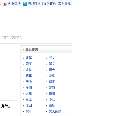
：
新浪微博
腾讯微博
|
设为首页
|
加入收藏
文?” ;“文?学”。
最近查询
覂驾
寻丈
职岁
解文
覂轨
谪守
猪革
覂竭
干净
谑词
挨闹
定数
大虫
快快
良工
下女
发脾气。
收回
簸扬
桃叶
男大须婚，女大必嫁