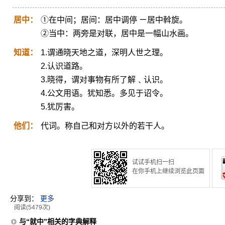
居中：
①在中间；居间：居中调停 ㄧ居中斡旋。
②当中：两旁是对联，居中是一幅山水画。
知道：
1.谓通晓天地之道，深明人世之理。
2.认识道路。
3.晓得，谓对事物有所了解﹑认识。
4.公文用语。犹知悉。多见于诏令。
5.犹厉害。
他们：
代词。称自己和对方以外的若干人。
试试手机扫一扫
在你手机上继续浏览此页面
分享到：
更多
阅读(5479次)
与“就中”相关的字典解释