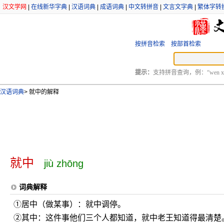
汉文学网
|
在线新华字典
|
汉语词典
|
成语词典
|
中文转拼音
|
文言文字典
|
繁体字转
按拼音检索
按部首检索
提示：
支持拼音查询，例：“wen xu
汉语词典
>
就中的解释
就中
jiù zhōng
词典解释
①居中（做某事）：就中调停。
②其中：这件事他们三个人都知道，就中老王知道得最清楚