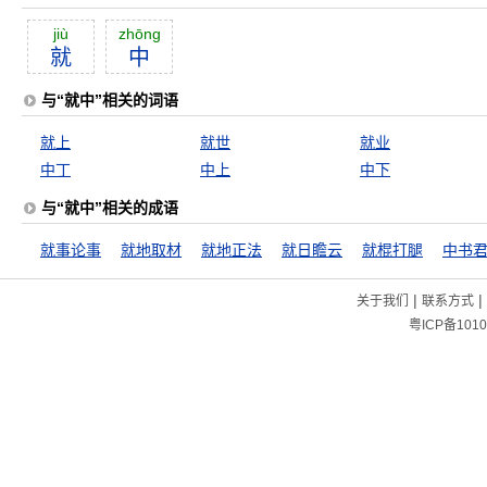
jiù
zhōng
就
中
与“就中”相关的词语
就上
就世
就业
中丁
中上
中下
与“就中”相关的成语
就事论事
就地取材
就地正法
就日瞻云
就棍打腿
中书
|
|
关于我们
联系方式
粤ICP备1010