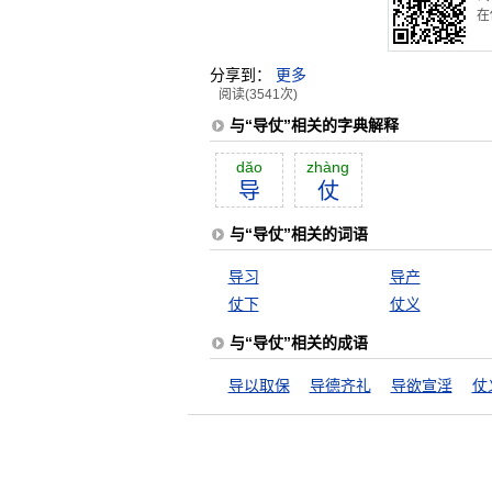
在
分享到：
更多
阅读(3541次)
与“导仗”相关的字典解释
dăo
zhàng
导
仗
与“导仗”相关的词语
导习
导产
仗下
仗义
与“导仗”相关的成语
导以取保
导德齐礼
导欲宣淫
仗