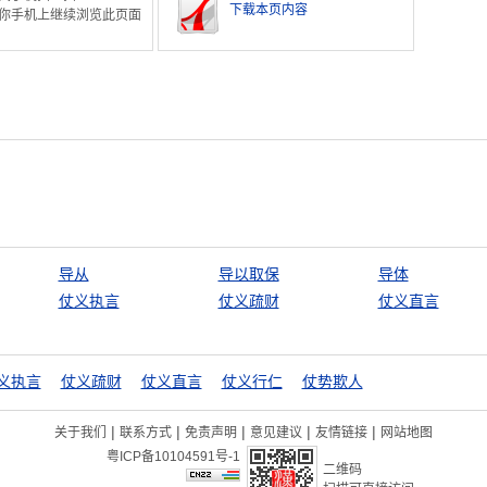
下载本页内容
你手机上继续浏览此页面
导从
导以取保
导体
仗义执言
仗义疏财
仗义直言
义执言
仗义疏财
仗义直言
仗义行仁
仗势欺人
|
|
|
|
|
关于我们
联系方式
免责声明
意见建议
友情链接
网站地图
粤ICP备10104591号-1
二维码