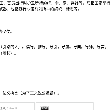
王、官员出行时护卫所持的旗、伞、扇、兵器等。现指国家举
武器，也指游行队伍前列所举的旗帜、标志等。
的仪仗。
导（引路的人）。倡导。推导。导引。导游。导向。导师。导言。
（引起）。
。仗义执言（为了正义说公道话）。
试手机扫一扫