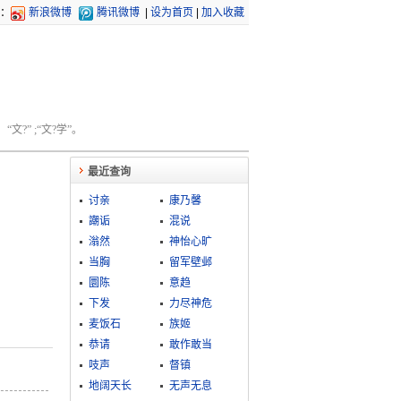
：
新浪微博
腾讯微博
|
设为首页
|
加入收藏
文?” ;“文?学”。
最近查询
讨亲
康乃馨
謿诟
混说
滃然
神怡心旷
当胸
留军壁邺
圜陈
意趋
下发
力尽神危
麦饭石
族姬
恭请
敢作敢当
吱声
督镇
地阔天长
无声无息