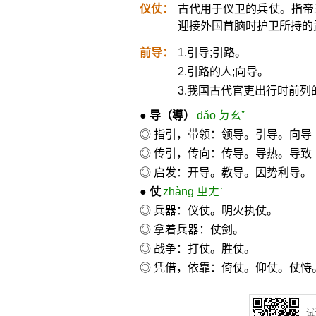
仪仗：
古代用于仪卫的兵仗。指帝
迎接外国首脑时护卫所持的
前导：
1.引导;引路。
2.引路的人;向导。
3.我国古代官吏出行时前列
●
导
（導）
dǎo ㄉㄠˇ
◎ 指引，带领：领导。引导。向
◎ 传引，传向：传导。导热。导致
◎ 启发：开导。教导。因势利导。
●
仗
zhàng ㄓㄤˋ
◎ 兵器：仪仗。明火执仗。
◎ 拿着兵器：仗剑。
◎ 战争：打仗。胜仗。
◎ 凭借，依靠：倚仗。仰仗。仗恃
试