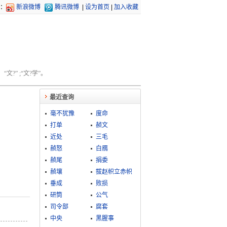
：
新浪微博
腾讯微博
|
设为首页
|
加入收藏
文?” ;“文?学”。
最近查询
毫不犹豫
度命
打单
赪文
近处
三毛
赪怒
白鴈
赪尾
捐委
赪壤
拔赵帜立赤帜
垂成
败损
研筒
公气
司令部
腐套
中央
黑腥事