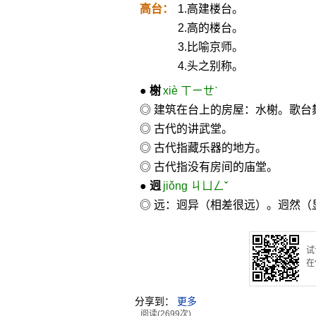
高台：
1.高建楼台。
2.高的楼台。
3.比喻京师。
4.头之别称。
●
榭
xiè ㄒㄧㄝˋ
◎ 建筑在台上的房屋：水榭。歌台
◎ 古代的讲武堂。
◎ 古代指藏乐器的地方。
◎ 古代指没有房间的庙堂。
●
迥
jiǒng ㄐㄩㄥˇ
◎ 远：迥异（相差很远）。迥然（
试
在
分享到：
更多
阅读(2699次)