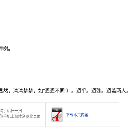
舞榭。
显然，清清楚楚，如“迥迥不同”）。迥乎。迥殊。迥若两人。
试手机扫一扫
下载本页内容
你手机上继续浏览此页面