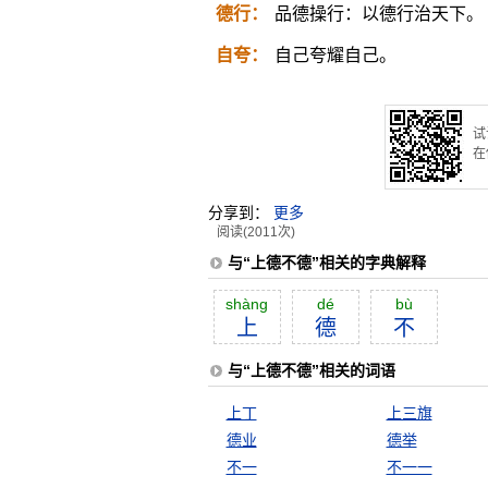
德行：
品德操行：以德行治天下。
自夸：
自己夸耀自己。
试
在
分享到：
更多
阅读(2011次)
与“上德不德”相关的字典解释
shàng
dé
bù
上
德
不
与“上德不德”相关的词语
上丁
上三旗
德业
德举
不一
不一一