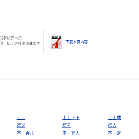
试手机扫一扫
下载本页内容
你手机上继续浏览此页面
上上
上上下下
上上乘
德义
德云
德人
不一会儿
不一其人
不一定