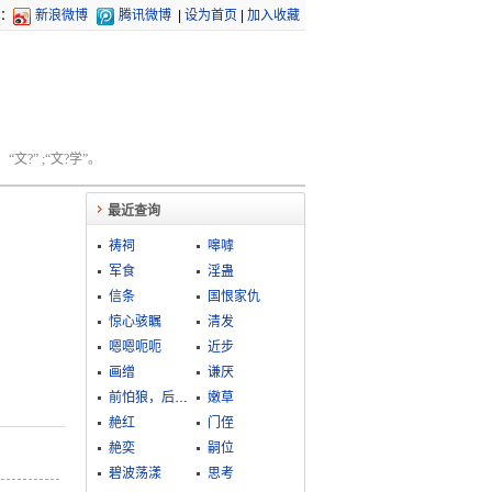
：
新浪微博
腾讯微博
|
设为首页
|
加入收藏
文?” ;“文?学”。
最近查询
祷祠
嗥嘑
军食
淫蛊
信条
国恨家仇
惊心骇瞩
清发
嗯嗯呃呃
近步
画缯
谦厌
前怕狼，后怕虎
嫩草
赩红
门侄
赩奕
嗣位
碧波荡漾
思考