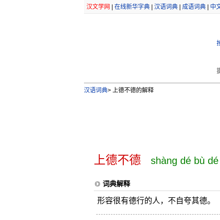
汉文学网
|
在线新华字典
|
汉语词典
|
成语词典
|
中
汉语词典
>
上德不德的解释
上德不德
shàng dé bù dé
词典解释
形容很有德行的人，不自夸其德。