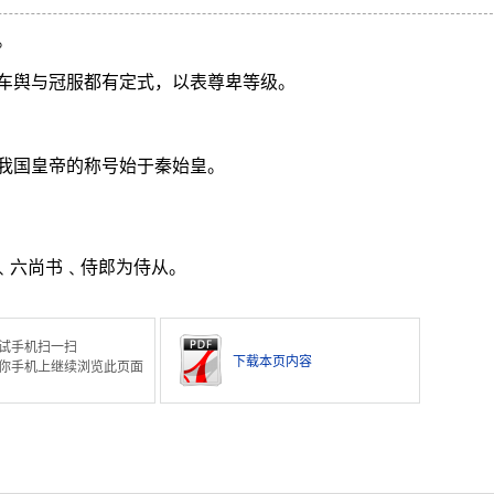
。
车舆与冠服都有定式，以表尊卑等级。
我国皇帝的称号始于秦始皇。
中﹑六尚书﹑侍郎为侍从。
试手机扫一扫
下载本页内容
你手机上继续浏览此页面