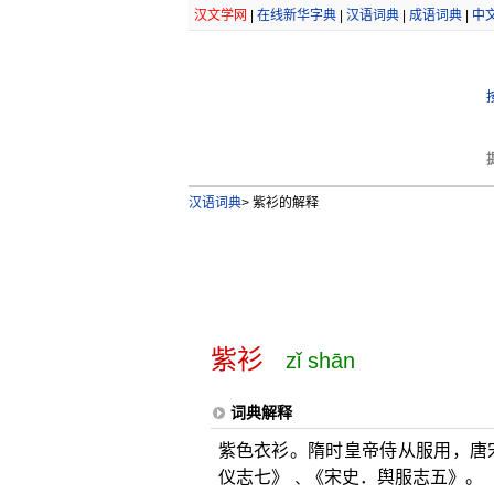
汉文学网
|
在线新华字典
|
汉语词典
|
成语词典
|
中
汉语词典
>
紫衫的解释
紫衫
zǐ shān
词典解释
紫色衣衫。隋时皇帝侍从服用，唐
仪志七》﹑《宋史．舆服志五》。