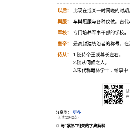
以后：
比现在或某一时间晩的时期
舆服：
车舆冠服与各种仪仗。古代
军校：
专门培养军事干部的学校。
皇帝：
最高封建统治者的称号。在
侍从：
1.随侍帝王或尊长左右。
2.随从伺候之人。
3.宋代称翰林学士﹑给事
试
在
分享到：
更多
阅读(2042次)
与“紫衫”相关的字典解释