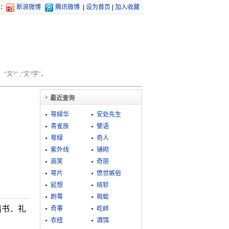
：
新浪微博
腾讯微博
|
设为首页
|
加入收藏
文?” ;“文?学”。
最近查询
萼緑华
安处先生
青雀旌
譬语
萼緑
奇人
紫外线
铺砌
高笑
奇丽
萼片
愤世嫉俗
延想
结轸
跗蕚
瑕蛤
隋书．礼
奇事
屹崪
衣纽
酒饵