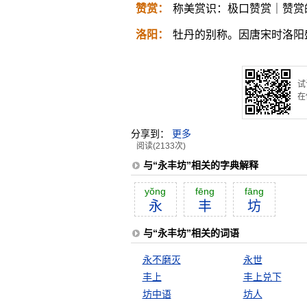
赞赏：
称美赏识：极口赞赏｜赞赏
洛阳：
牡丹的别称。因唐宋时洛阳
试
在
分享到：
更多
阅读(2133次)
与“永丰坊”相关的字典解释
yŏng
fēng
fāng
永
丰
坊
与“永丰坊”相关的词语
永不磨灭
永世
丰上
丰上兑下
坊中语
坊人