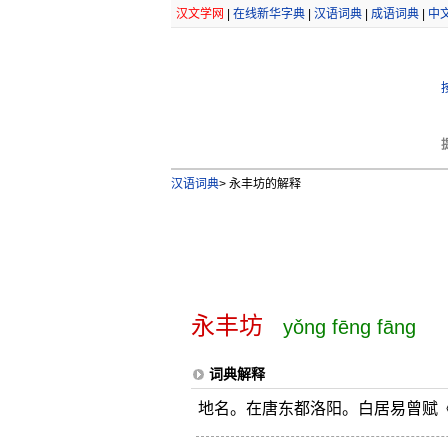
汉文学网
|
在线新华字典
|
汉语词典
|
成语词典
|
中
汉语词典
>
永丰坊的解释
永丰坊
yǒng fēng fāng
词典解释
地名。在唐东都洛阳。白居易曾赋