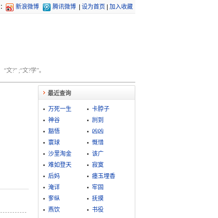
：
新浪微博
腾讯微博
|
设为首页
|
加入收藏
文?” ;“文?学”。
最近查询
万死一生
卡脖子
神谷
剀到
豁悟
凶凶
寰球
慨惜
沙里淘金
该广
难如登天
寂寞
后妈
瘗玉埋香
淹详
牢固
奓纵
抚摸
燕饮
书役