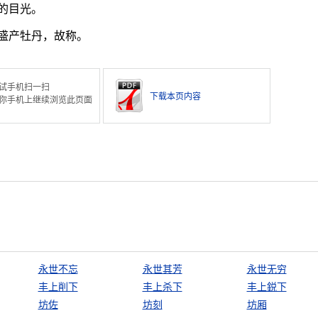
的目光。
盛产牡丹，故称。
试手机扫一扫
下载本页内容
你手机上继续浏览此页面
永世不忘
永世其芳
永世无穷
丰上削下
丰上杀下
丰上鋭下
坊佐
坊刻
坊厢