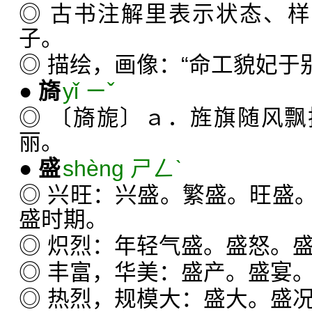
◎ 古书注解里表示状态、样
子。
◎ 描绘，画像：“命工貌妃于
●
旖
yǐ ㄧˇ
◎ 〔旖旎〕ａ．旌旗随风
丽。
●
盛
shèng ㄕㄥˋ
◎ 兴旺：兴盛。繁盛。旺盛
盛时期。
◎ 炽烈：年轻气盛。盛怒。
◎ 丰富，华美：盛产。盛宴
◎ 热烈，规模大：盛大。盛