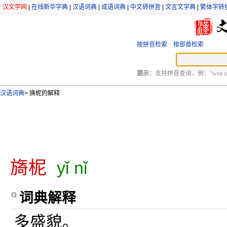
汉文学网
|
在线新华字典
|
汉语词典
|
成语词典
|
中文转拼音
|
文言文字典
|
繁体字转
按拼音检索
按部首检索
提示：
支持拼音查询，例：“wen xu
汉语词典
>
旖柅的解释
旖柅
yǐ nǐ
词典解释
多盛貌。