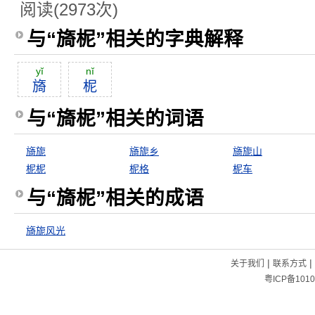
阅读(2973次)
与“旖柅”相关的字典解释
yĭ
nĭ
旖
柅
与“旖柅”相关的词语
旖旎
旖旎乡
旖旎山
柅柅
柅格
柅车
与“旖柅”相关的成语
旖旎风光
|
|
关于我们
联系方式
粤ICP备1010