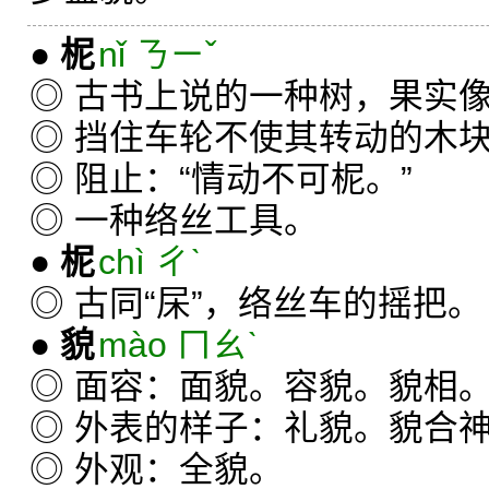
●
柅
nǐ ㄋㄧˇ
◎ 古书上说的一种树，果实
◎ 挡住车轮不使其转动的木块
◎ 阻止：“情动不可柅。”
◎ 一种络丝工具。
●
柅
chì ㄔˋ
◎ 古同“杘”，络丝车的摇把。
●
貌
mào ㄇㄠˋ
◎ 面容：面貌。容貌。貌相
◎ 外表的样子：礼貌。貌合
◎ 外观：全貌。