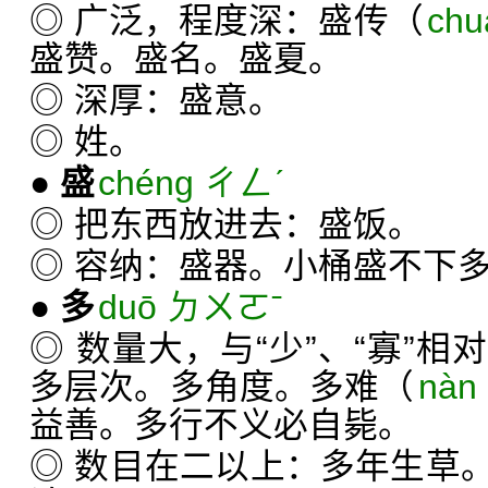
◎ 广泛，程度深：盛传（
chu
盛赞。盛名。盛夏。
◎ 深厚：盛意。
◎ 姓。
●
盛
chéng ㄔㄥˊ
◎ 把东西放进去：盛饭。
◎ 容纳：盛器。小桶盛不下
●
多
duō ㄉㄨㄛˉ
◎ 数量大，与“少”、“寡”
多层次。多角度。多难（
nàn
益善。多行不义必自毙。
◎ 数目在二以上：多年生草