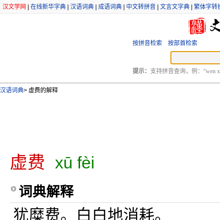
汉文学网
|
在线新华字典
|
汉语词典
|
成语词典
|
中文转拼音
|
文言文字典
|
繁体字转
按拼音检索
按部首检索
提示：
支持拼音查询，例：“wen xu
汉语词典
>
虚费的解释
虚费
xū fèi
词典解释
犹糜费。白白地消耗。