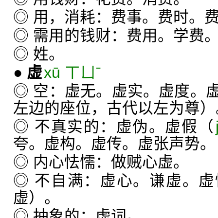
◎ 用，消耗：费事。费时。
◎ 需用的钱财：费用。学费
◎ 姓。
●
虚
xū ㄒㄩˉ
◎ 空：虚无。虚实。虚度。
左边的座位，古代以左为尊）
◎ 不真实的：虚伪。虚假（
夸。虚构。虚传。虚张声势。
◎ 内心怯懦：做贼心虚。
◎ 不自满：虚心。谦虚。
虚）。
◎ 抽象的：虚词。