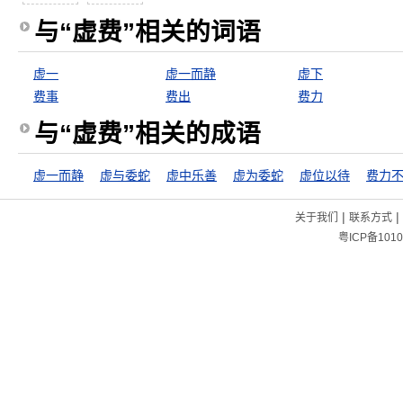
与“虚费”相关的词语
虚一
虚一而静
虚下
费事
费出
费力
与“虚费”相关的成语
虚一而静
虚与委蛇
虚中乐善
虚为委蛇
虚位以待
|
|
关于我们
联系方式
粤ICP备1010