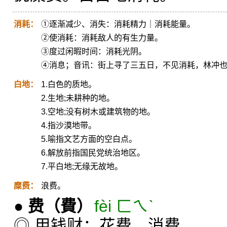
消耗：
①逐渐减少、消失：消耗精力｜消耗能量。
②使消耗：消耗敌人的有生力量。
③度过闲暇时间：消耗光阴。
④消息；音讯：街上寻了三五日，不见消耗，林冲
白地：
1.白色的质地。
2.生地;未耕种的地。
3.空地;没有树木或建筑物的地。
4.指沙漠地带。
5.喻指文艺方面的空白点。
6.解放前指国民党统治地区。
7.平白地;无缘无故地。
糜费：
浪费。
●
费
（費）
fèi ㄈㄟˋ
◎ 用钱财：花费。消费。