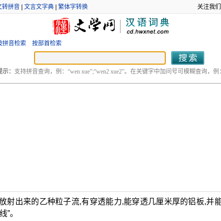
文转拼音
|
文言文字典
|
繁体字转换
关注我们
按拼音检索
按部首检索
提示：
支持拼音查询，例：“wen xue”;“wen2 xue2”。在关键字中加问号可模糊查询，例：“
放射出来的乙种粒子流,有穿透能力,能穿透几厘米厚的铝板,并
线”。