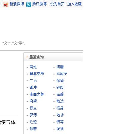
：
新浪微博
腾讯微博
|
设为首页
|
加入收藏
文?” ;“文?学”。
最近查询
两姓
讲磨
冀北空群
马尾罗
二诺
悯恸
谦冲
钝废
南面之尊
弘毅
府望
敏达
惊立
插身
郭沔
地坼
能使气体
迁迹
侪等
惊窘
发愤