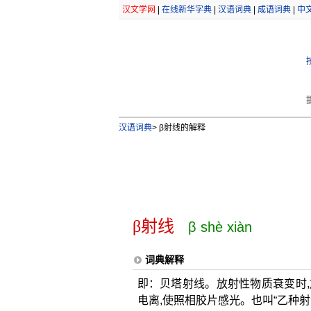
汉文学网
|
在线新华字典
|
汉语词典
|
成语词典
|
中
汉语词典
>
β射线的解释
β射线
β shè xiàn
词典解释
即：贝塔射线。放射性物质衰变时,
电离,使照相胶片感光。也叫“乙种射