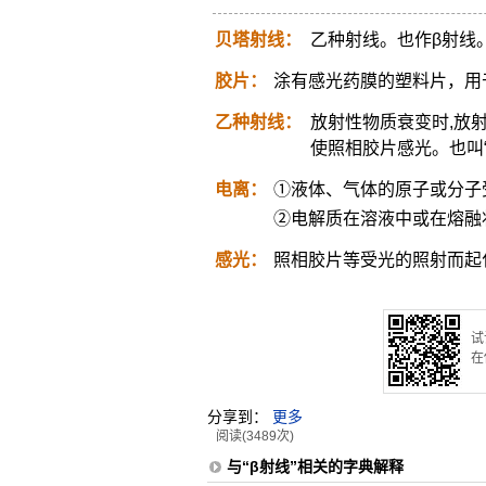
贝塔射线：
乙种射线。也作β射线
胶片：
涂有感光药膜的塑料片，用
乙种射线：
放射性物质衰变时,放射
使照相胶片感光。也叫“
电离：
①液体、气体的原子或分子
②电解质在溶液中或在熔融
感光：
照相胶片等受光的照射而起
试
在
分享到：
更多
阅读(3489次)
与“β射线”相关的字典解释