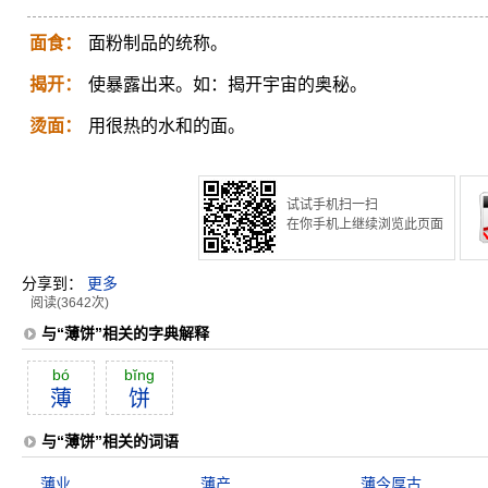
面食：
面粉制品的统称。
揭开：
使暴露出来。如：揭开宇宙的奥秘。
烫面：
用很热的水和的面。
试试手机扫一扫
在你手机上继续浏览此页面
分享到：
更多
阅读(3642次)
与“薄饼”相关的字典解释
bó
bĭng
薄
饼
与“薄饼”相关的词语
薄业
薄产
薄今厚古