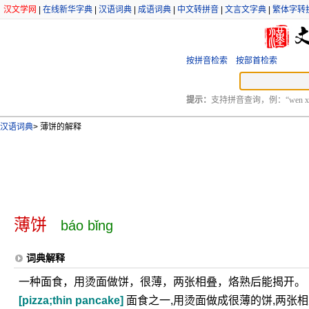
汉文学网
|
在线新华字典
|
汉语词典
|
成语词典
|
中文转拼音
|
文言文字典
|
繁体字转
按拼音检索
按部首检索
提示：
支持拼音查询，例：“wen xu
汉语词典
>
薄饼的解释
薄饼
báo bǐng
词典解释
一种面食，用烫面做饼，很薄，两张相叠，烙熟后能揭开。
[pizza;thin pancake]
面食之一,用烫面做成很薄的饼,两张相