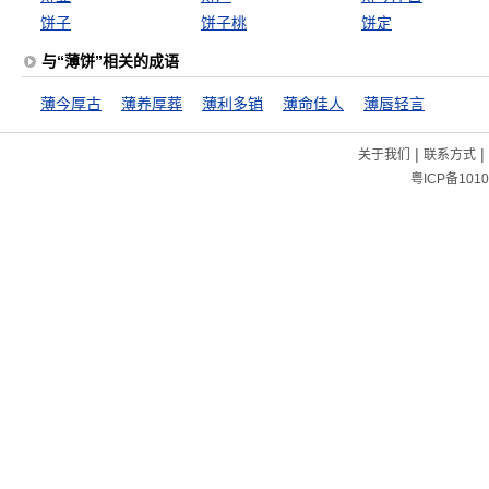
饼子
饼子桃
饼定
与“薄饼”相关的成语
薄今厚古
薄养厚葬
薄利多销
薄命佳人
薄唇轻言
|
|
关于我们
联系方式
粤ICP备1010