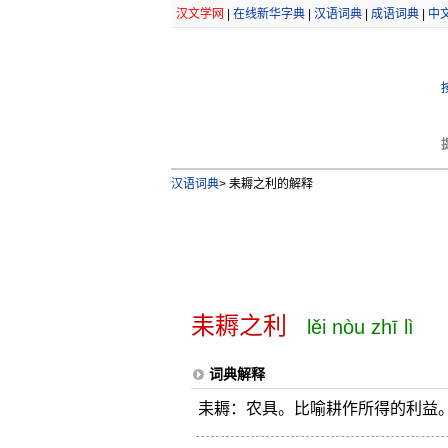
汉文学网
|
在线新华字典
|
汉语词典
|
成语词典
|
中
汉语词典
>
耒耨之利的解释
耒耨之利
lěi nòu zhī lì
词典解释
耒耨：农具。比喻耕作所得的利益