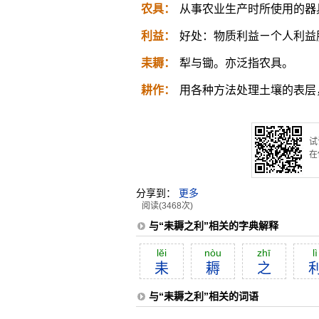
农具：
从事农业生产时所使用的器
利益：
好处：物质利益ㄧ个人利益
耒耨：
犁与锄。亦泛指农具。
耕作：
用各种方法处理土壤的表层
试
在
分享到：
更多
阅读(3468次)
与“耒耨之利”相关的字典解释
lĕi
nòu
zhī
lì
耒
耨
之
与“耒耨之利”相关的词语