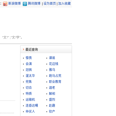
：
新浪微博
腾讯微博
|
设为首页
|
加入收藏
文?” ;“文?学”。
最近查询
懔畏
课易
会演
花边钱
冠佩
雅乌
渥太华
跑马占荒
兜售
职业教育
切合
迦老
特质
解衵
运输机
盛烈
连昏达曙
赴趣
仲买人
钦产