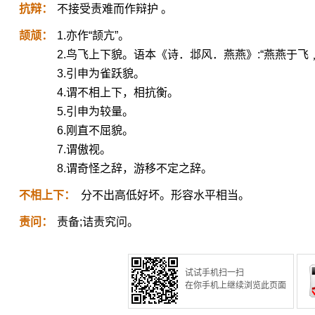
抗辩：
不接受责难而作辩护 。
颉颃：
1.亦作“颉亢”。
2.鸟飞上下貌。语本《诗．邶风．燕燕》:“燕燕于飞
3.引申为雀跃貌。
4.谓不相上下，相抗衡。
5.引申为较量。
6.刚直不屈貌。
7.谓傲视。
8.谓奇怪之辞，游移不定之辞。
不相上下：
分不出高低好坏。形容水平相当。
责问：
责备;诘责究问。
试试手机扫一扫
在你手机上继续浏览此页面