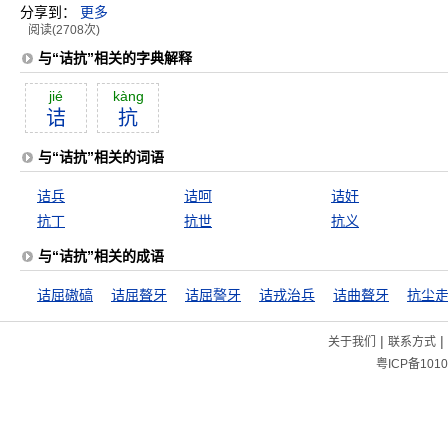
分享到：
更多
阅读(2708次)
与“诘抗”相关的字典解释
jié
kàng
诘
抗
与“诘抗”相关的词语
诘兵
诘呵
诘奸
抗丁
抗世
抗义
与“诘抗”相关的成语
诘屈磝碻
诘屈聱牙
诘屈謷牙
诘戎治兵
诘曲聱牙
抗尘
|
|
关于我们
联系方式
粤ICP备1010