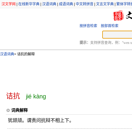
汉文学网
|
在线新华字典
|
汉语词典
|
成语词典
|
中文转拼音
|
文言文字典
|
繁体字转
按拼音检索
按部首检索
提示：
支持拼音查询，例：“wen xu
汉语词典
>
诘抗的解释
诘抗
jié kàng
词典解释
犹颉颃。谓责问抗辩不相上下。