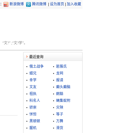
：
新浪微博
腾讯微博
|
设为首页
|
加入收藏
文?” ;“文?学”。
最近查询
俄土战争
硩蔟氏
蜡兄
龙祠
幸学
报请
文友
癫头癫脑
祖执
朗豁
科名人
蝇集蚁附
骄崇
灾殃
怵怛
等子
黑顿顿
万舞
握机
滑货