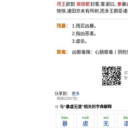
项王
欲割
琅琊郡
封客,客谢曰,
秦
暴
怏怏,诸田亦未有所树,而多王群臣
残暴：
1.残忍凶暴。
2.指凶恶者。
3.虐杀。
狠毒：
凶狠毒辣：心肠狠毒丨阴险
试
在
分享到：
更多
阅读(2267次)
与“暴虐无道”相关的字典解释
bào
nüè
wú
dà
暴
虐
无