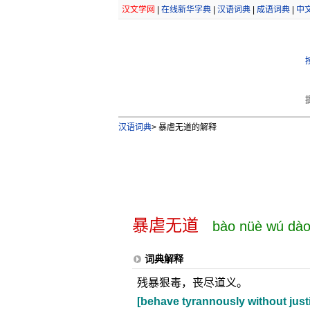
汉文学网
|
在线新华字典
|
汉语词典
|
成语词典
|
中
汉语词典
>
暴虐无道的解释
暴虐无道
bào nüè wú dà
词典解释
残暴狠毒，丧尽道义。
[behave tyrannously without just