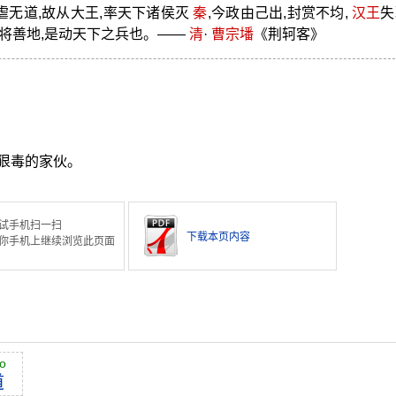
虐无道,故从大王,率天下诸侯灭
秦
,今政由己出,封赏不均,
汉王
失
诸将善地,是动天下之兵也。——
清
·
曹宗墦
《荆轲客》
狠毒的家伙。
试手机扫一扫
下载本页内容
你手机上继续浏览此页面
o
道