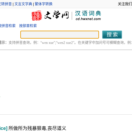
文转拼音
|
文言文字典
|
繁体字转换
关注我们
按拼音检索
按部首检索
提示：
支持拼音查询，例：“wen xue”;“wen2 xue2”。在关键字中加问号可模糊查询，例：“
o
ice]
所做所为残暴狠毒,丧尽道义