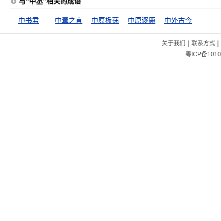
与“中丞”相关的成语
中书君
中冓之言
中原板荡
中原逐鹿
中外古今
|
|
关于我们
联系方式
粤ICP备1010