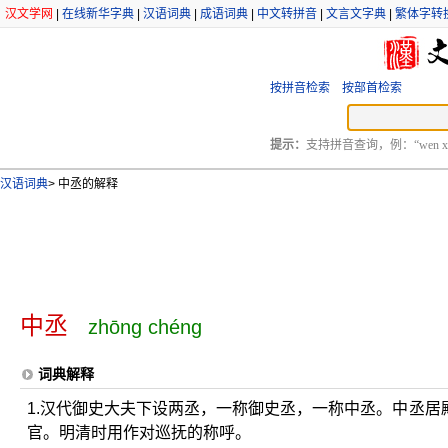
汉文学网
|
在线新华字典
|
汉语词典
|
成语词典
|
中文转拼音
|
文言文字典
|
繁体字转
按拼音检索
按部首检索
提示：
支持拼音查询，例：“wen xu
汉语词典
>
中丞的解释
中丞
zhōng chéng
词典解释
1.汉代御史大夫下设两丞，一称御史丞，一称中丞。中丞
官。明清时用作对巡抚的称呼。