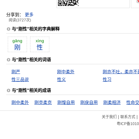
分享到：
更多
阅读(3727次)
与“刚性”相关的字典解释
gāng
xìng
刚
性
与“刚性”相关的词语
刚严
刚中柔外
刚亦不吐，柔亦不
性三品说
性义
性习
与“刚性”相关的成语
刚中柔外
刚克柔克
刚愎自用
刚戾自用
刚柔相济
性命
|
|
关于我们
联系方式
粤ICP备1010