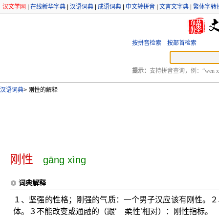
汉文学网
|
在线新华字典
|
汉语词典
|
成语词典
|
中文转拼音
|
文言文字典
|
繁体字转
按拼音检索
按部首检索
提示：
支持拼音查询，例：“wen xu
汉语词典
>
刚性的解释
刚性
gāng xìng
词典解释
１、坚强的性格；刚强的气质：一个男子汉应该有刚性。２
体。３不能改变或通融的（跟‘ 柔性’相对）：刚性指标。