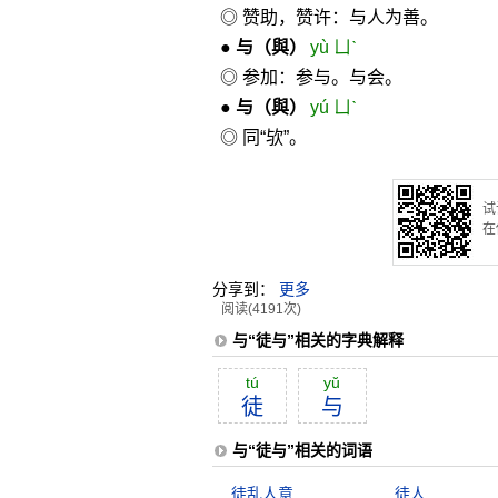
◎ 赞助，赞许：与人为善。
●
与
（與）
yù ㄩˋ
◎ 参加：参与。与会。
●
与
（與）
yú ㄩˋ
◎ 同“欤”。
试
在
分享到：
更多
阅读(4191次)
与“徒与”相关的字典解释
tú
yŭ
徒
与
与“徒与”相关的词语
徒乱人意
徒人