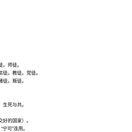
徒。师徒。
信徒。教徒。党徒。
赌徒。叛徒。
。生死与共。
交好的国家）。
“宁可”连用。