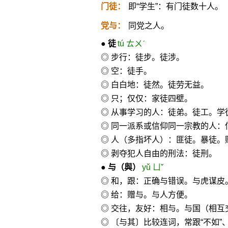
门徒：
即“学生”：有门徒数十人。
党与：
同党之人。
●
徒
tú ㄊㄨˊ
◎ 步行：徒步。徒涉。
◎ 空：徒手。
◎ 白白地：徒然。徒劳无益。
◎ 只；仅仅：家徒四壁。
◎ 从事学习的人：徒弟。徒工。学
◎ 同一派系或信仰同一宗教的人：
◎ 人（多指坏人）：匪徒。暴徒。
◎ 剥夺犯人自由的刑法：徒刑。
●
与
（與）
yǔ ㄩˇ
◎ 和，跟：正确与错误。与虎谋皮
◎ 给：赠与。与人方便。
◎ 交往，友好：相与。与国（相互
◎ 〔与其〕比较连词，常跟“不如”、