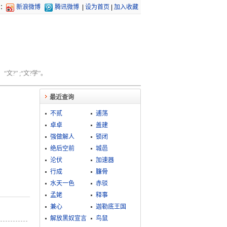
：
新浪微博
腾讯微博
|
设为首页
|
加入收藏
文?” ;“文?学”。
最近查询
不贰
逋荡
卓卓
盖建
强做解人
锁闭
绝后空前
城邑
沦伏
加速器
行成
臁骨
水天一色
赤驳
孟姥
释事
兼心
迦勒底王国
解放黑奴宣言
鸟鼠