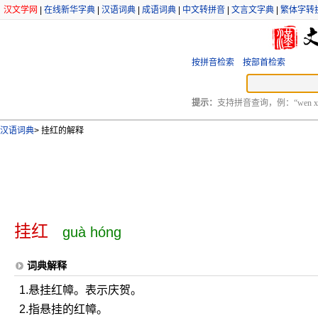
汉文学网
|
在线新华字典
|
汉语词典
|
成语词典
|
中文转拼音
|
文言文字典
|
繁体字转
按拼音检索
按部首检索
提示：
支持拼音查询，例：“wen xu
汉语词典
>
挂红的解释
挂红
guà hóng
词典解释
1.悬挂红幛。表示庆贺。
2.指悬挂的红幛。