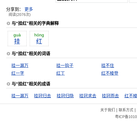
分享到：
更多
阅读(2076次)
与“挂红”相关的字典解释
guà
hóng
挂
红
与“挂红”相关的词语
挂一漏万
挂一钩子
挂不住
红一字
红丁
红不棱登
与“挂红”相关的成语
挂一漏万
挂冠归去
挂冠归隐
挂冠求去
挂冠而去
红不
|
|
关于我们
联系方式
粤ICP备1010