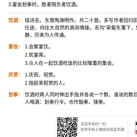
3.宴会划拳时，胜者陪负者饮酒。
饮酒：
组诗名。东晋陶渊明作。共二十首。多写作者回归
仕途、向往大自然的高尚情操。名句“采菊东篱下，
静，历来为人传诵。
宴会：
1.会聚宴饮。
2.犹宴席。
3.众人在一起饮酒吃饭的比较隆重的集会。
庆贺：
1.庆祝，祝贺。
2.指前来祝贺的人。
划拳：
饮酒时两人同时伸出手指并各说一个数，谁说的数
人喝酒：划拳行令。也作豁拳、搳拳。
试试手机扫一扫
在你手机上继续浏览此页面