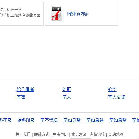
试手机扫一扫
下载本页内容
你手机上继续浏览此页面
始作俑者
始冠
始创
室事
室人
室人交谪
料不及
始料所及
室不崇坛
室如县罄
室如悬磬
室如悬罄
室
|
|
|
|
|
关于我们
联系方式
免责声明
意见建议
友情链接
网站地图