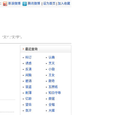
：
新浪微博
腾讯微博
|
设为首页
|
加入收藏
文?” ;“文?学”。
最近查询
科订
认确
诱惑
烹灭
反演
小翅
闲脑
王女
碧酒
颠奇
鼠盗
瓦楞纸
削薄
知白守辱
亿龄
鼎锯
望岳
全幅
氛沴
大媒