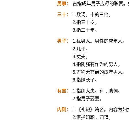
男事：
古指成年男子应尽的职责。
三十：
1.数词。十的三倍。
2.指三十岁。
3.指三十年。
男子：
1.犹男人。男性的成年人。
2.儿子。
3.丈夫。
4.指刚强有作为的男人。
5.古称无官爵的成年男人。
6.指嫡长子。
有室：
1.指卿大夫。有﹐助词。
2.指男子娶妻。
内则：
1.《礼记》篇名。内容为
2.借指妇职﹑妇道。