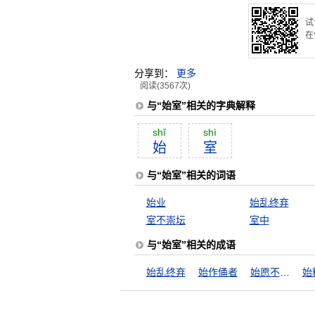
试
在
分享到：
更多
阅读(3567次)
与“始室”相关的字典解释
shĭ
shì
始
室
与“始室”相关的词语
始业
始乱终弃
室不崇坛
室中
与“始室”相关的成语
始乱终弃
始作俑者
始愿不及此
始