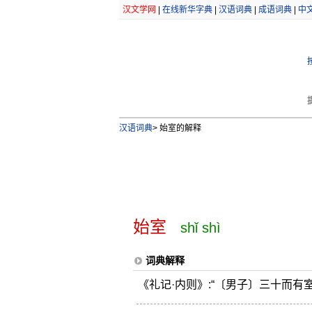
汉文学网
|
在线新华字典
|
汉语词典
|
成语词典
|
中
汉语词典
>
始室的解释
始室
shǐ shì
词典解释
《礼记·内则》:“〔男子〕三十而有