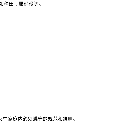
如种田﹑服徭役等。
妇女在家庭内必须遵守的规范和准则。