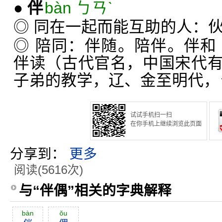
●
伴
bàn ㄅㄢˋ
◎ 同在一起而能互助的人：
◎ 陪同：伴随。陪伴。伴和
伴读（古代官名，中国宋代
子弟的教学，辽、金至明代，
试试手机扫一扫
在你手机上继续浏览此页面
分享到：
更多
阅读(5616次)
与“伴偶”相关的字典解释
bàn
ŏu