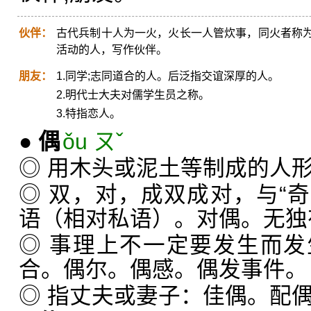
伙伴：
古代兵制十人为一火，火长一人管炊事，同火者称
活动的人，写作伙伴。
朋友：
1.同学;志同道合的人。后泛指交谊深厚的人。
2.明代士大夫对儒学生员之称。
3.特指恋人。
●
偶
ǒu ㄡˇ
◎ 用木头或泥土等制成的人
◎ 双，对，成双成对，与“
语（相对私语）。对偶。无独
◎ 事理上不一定要发生而
合。偶尔。偶感。偶发事件。
◎ 指丈夫或妻子：佳偶。配