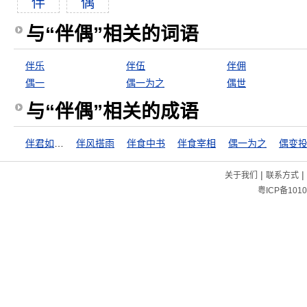
伴
偶
与“伴偶”相关的词语
伴乐
伴伍
伴佣
偶一
偶一为之
偶世
与“伴偶”相关的成语
伴君如伴虎
伴风搭雨
伴食中书
伴食宰相
偶一为之
偶变
|
|
关于我们
联系方式
粤ICP备1010