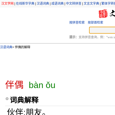
汉文学网
|
在线新华字典
|
汉语词典
|
成语词典
|
中文转拼音
|
文言文字典
|
繁体字转
按拼音检索
按部首检索
提示：
支持拼音查询，例：“wen xu
汉语词典
>
伴偶的解释
伴偶
bàn ǒu
词典解释
伙伴;朋友。