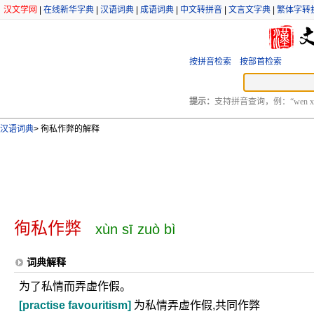
汉文学网
|
在线新华字典
|
汉语词典
|
成语词典
|
中文转拼音
|
文言文字典
|
繁体字转
按拼音检索
按部首检索
提示：
支持拼音查询，例：“wen xu
汉语词典
>
徇私作弊的解释
徇私作弊
xùn sī zuò bì
词典解释
为了私情而弄虚作假。
[practise favouritism]
为私情弄虚作假,共同作弊