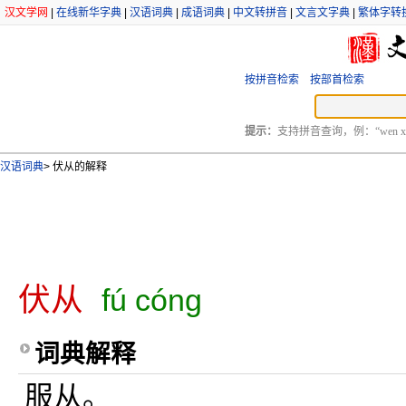
汉文学网
|
在线新华字典
|
汉语词典
|
成语词典
|
中文转拼音
|
文言文字典
|
繁体字转
按拼音检索
按部首检索
提示：
支持拼音查询，例：“wen xu
汉语词典
>
伏从的解释
伏从
fú cóng
词典解释
服从。