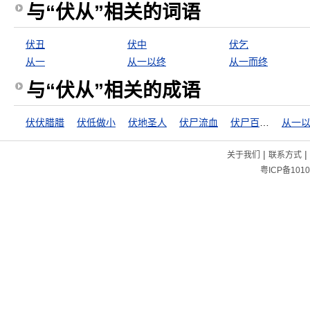
与“伏从”相关的词语
伏丑
伏中
伏乞
从一
从一以终
从一而终
与“伏从”相关的成语
伏伏腊腊
伏低做小
伏地圣人
伏尸流血
伏尸百万，流血千里
从一
|
|
关于我们
联系方式
粤ICP备1010