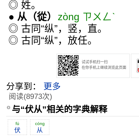
◎ 姓。
●
从
（從）
zòng ㄗㄨㄥˋ
◎ 古同“纵”，竖，直。
◎ 古同“纵”，放任。
试试手机扫一扫
在你手机上继续浏览此页面
分享到：
更多
阅读(8973次)
与“伏从”相关的字典解释
fú
cóng
伏
从