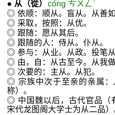
●
从
（從）
cóng ㄘㄨㄥˊ
◎ 依顺：顺从。盲从。从善
◎ 采取，按照：从优。
◎ 跟随：愿从其后。
◎ 跟随的人：侍从。仆从。
◎ 参与：从业。从政。投笔
◎ 由，自：从古至今。从我
◎ 次要的：主从。从犯。
◎ 宗族中次于至亲的亲属
称）。
◎ 中国魏以后，古代官品（有
宋代龙图阁大学士为从二品）