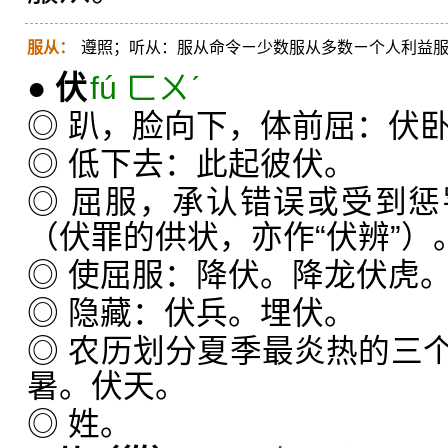
服从：
遵照；听从：服从命令ㄧ少数服从多数ㄧ个人利益
●
伏
fú ㄈㄨˊ
◎ 趴，脸向下，体前屈：伏
◎ 低下去：此起彼伏。
◎ 屈服，承认错误或受到
（伏罪的供状，亦作“伏辨”）
◎ 使屈服：降伏。降龙伏虎
◎ 隐藏：伏兵。埋伏。
◎ 农历划分夏季最炎热的三
暑。伏天。
◎ 姓。