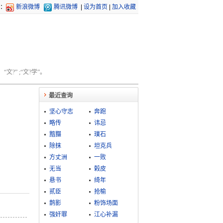
：
新浪微博
腾讯微博
|
设为首页
|
加入收藏
文?” ;“文?学”。
最近查询
坚心守志
奔跑
略传
讳忌
黯黮
璞石
除抹
坦克兵
方丈洲
一败
无当
榖皮
悬书
绮年
贰臣
抢榆
鹊影
粉饰场面
强奸罪
江心补漏