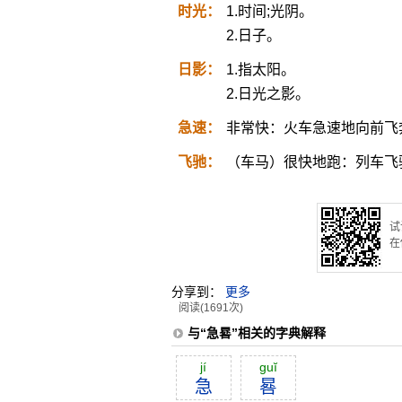
时光：
1.时间;光阴。
2.日子。
日影：
1.指太阳。
2.日光之影。
急速：
非常快：火车急速地向前飞
飞驰：
（车马）很快地跑：列车飞
试
在
分享到：
更多
阅读(1691次)
与“急晷”相关的字典解释
jí
guĭ
急
晷