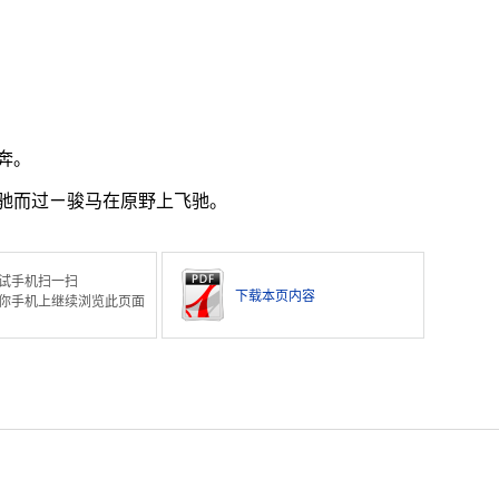
奔。
驰而过ㄧ骏马在原野上飞驰。
试手机扫一扫
下载本页内容
你手机上继续浏览此页面