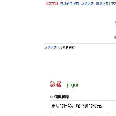
汉文学网
|
在线新华字典
|
汉语词典
|
成语词典
|
中
汉语词典
>
急晷的解释
急晷
jí guǐ
词典解释
急速的日影。喻飞驰的时光。