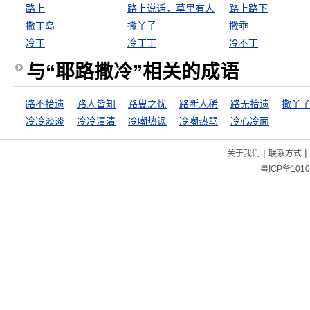
路上
路上说话，草里有人
路上路下
撒丁岛
撒丫子
撒乖
冷丁
冷丁丁
冷不丁
与“耶路撒冷”相关的成语
路不拾遗
路人皆知
路叟之忧
路断人稀
路无拾遗
撒丫
冷冷淡淡
冷冷清清
冷嘲热讽
冷嘲热骂
冷心冷面
|
|
关于我们
联系方式
粤ICP备1010