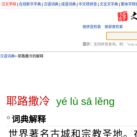
汉文学网
|
在线新华字典
|
汉语词典
|
成语词典
|
中文转拼音
|
文言文字典
|
繁体字转
按拼音检索
按部首检索
提示：
支持拼音查询，例：“wen xu
汉语词典
>
耶路撒冷的解释
耶路撒冷
yé lù sā lěng
词典解释
世界著名古城和宗教圣地。