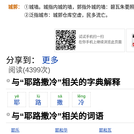
城郭：
①城墙。城指内城的墙，郭指外城的墙：碧瓦朱甍
②泛指城市：城郭仓库空虚，民多流亡。
试试手机扫一扫
在你手机上继续浏览此页面
分享到：
更多
阅读(4399次)
与“耶路撒冷”相关的字典解释
yē
lù
sā
lĕng
耶
路
撒
冷
与“耶路撒冷”相关的词语
耶乐
耶和华
耶和瓦