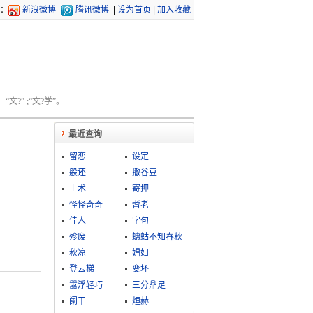
：
新浪微博
腾讯微博
|
设为首页
|
加入收藏
文?” ;“文?学”。
最近查询
留恋
设定
般还
撒谷豆
上术
寄押
怪怪奇奇
耆老
佳人
字句
殄废
蟪蛄不知春秋
秋凉
娼妇
登云梯
变坏
嚣浮轻巧
三分鼎足
阑干
烜赫