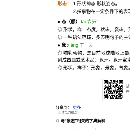
形态：
1.形状神态;形状姿态。
2.指事物在一定条件下的表
●
态
（態）
tài ㄊㄞˋ
◎ 形状，样：态度。状态。姿态
◎ 一种语法范畴，多表明句子的主
●
象
xiàng ㄒㄧㄤˋ
◎ 哺乳动物，是目前地球陆地上
刻成器皿或艺术品：象牙。象牙宝
◎ 形状，样子：形象。景象。气
试
在
分享到：
更多
阅读(1768次)
与“象态”相关的字典解释