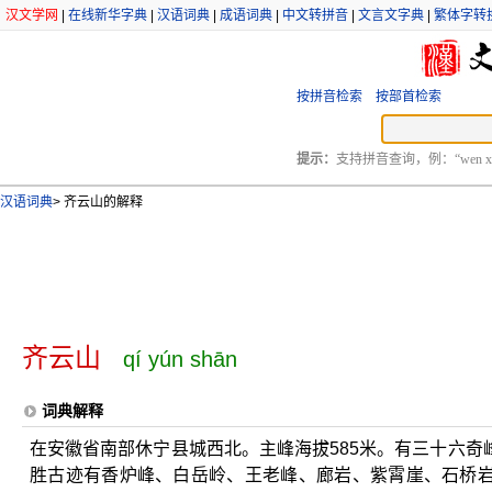
汉文学网
|
在线新华字典
|
汉语词典
|
成语词典
|
中文转拼音
|
文言文字典
|
繁体字转
按拼音检索
按部首检索
提示：
支持拼音查询，例：“wen xu
汉语词典
>
齐云山的解释
齐云山
qí yún shān
词典解释
在安徽省南部休宁县城西北。主峰海拔585米。有三十六
胜古迹有香炉峰、白岳岭、王老峰、廊岩、紫霄崖、石桥