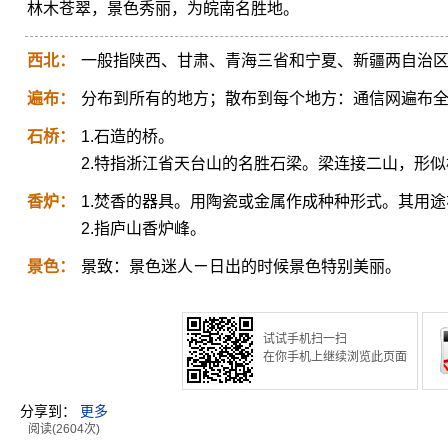
林木苍翠，景色秀丽，为皖南名胜地。
西北：
一般指陕西、甘肃、青海三省和宁夏、新疆两自治
遍布：
分布到所有的地方；散布到每个地方：通信网遍布
石桥：
1.石造的桥。
2.特指浙江省天台山的名胜石梁。梁连接二山，形
香炉：
1.焚香的器具。用陶瓷或金属作成种种形式。其用
2.指庐山香炉峰。
景色：
景致：景色迷人ㄧ日出的时候景色特别美丽。
试试手机扫一扫
在你手机上继续浏览此页面
分享到：
更多
阅读(2604次)