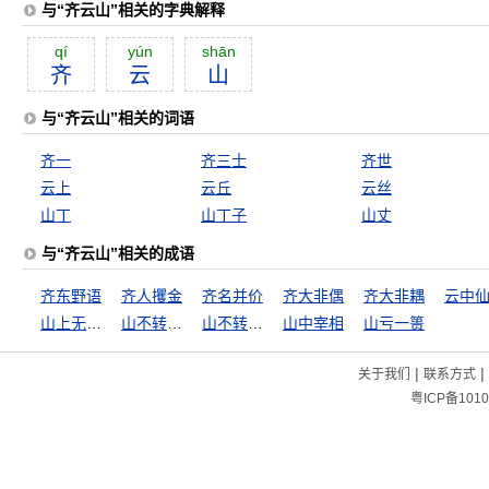
与“齐云山”相关的字典解释
qí
yún
shān
齐
云
山
与“齐云山”相关的词语
齐一
齐三士
齐世
云上
云丘
云丝
山丁
山丁子
山丈
与“齐云山”相关的成语
齐东野语
齐人攫金
齐名并价
齐大非偶
齐大非耦
云中
山上无老虎，猴子称大王
山不转水转
山不转路转
山中宰相
山亏一篑
|
|
关于我们
联系方式
粤ICP备1010