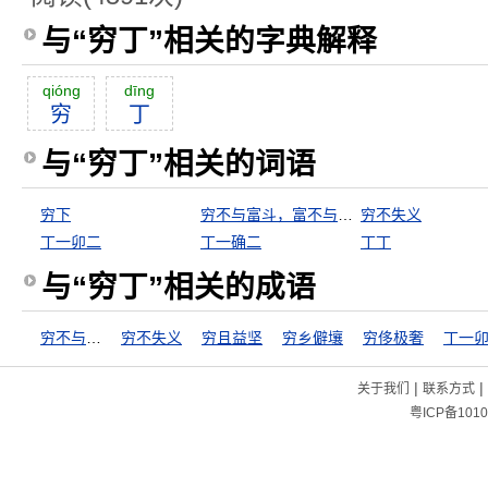
与“穷丁”相关的字典解释
qióng
dīng
穷
丁
与“穷丁”相关的词语
穷下
穷不与富斗，富不与官斗
穷不失义
丁一卯二
丁一确二
丁丁
与“穷丁”相关的成语
穷不与富斗，富不与官斗
穷不失义
穷且益坚
穷乡僻壤
穷侈极奢
丁一
|
|
关于我们
联系方式
粤ICP备1010