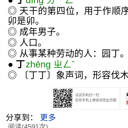
●
丁
dīng ㄉㄧㄥˉ
◎ 天干的第四位，用于作顺
卯是卯。
◎ 成年男子。
◎ 人口。
◎ 从事某种劳动的人：园丁
●
丁
zhēng ㄓㄥˉ
◎ 〔丁丁〕象声词，形容伐
试试手机扫一扫
在你手机上继续浏览此页面
分享到：
更多
阅读(4591次)