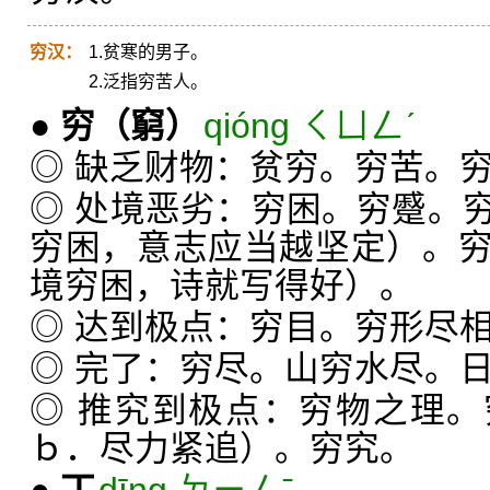
穷汉：
1.贫寒的男子。
2.泛指穷苦人。
●
穷
（窮）
qióng ㄑㄩㄥˊ
◎ 缺乏财物：贫穷。穷苦。
◎ 处境恶劣：穷困。穷蹙。
穷困，意志应当越坚定）。
境穷困，诗就写得好）。
◎ 达到极点：穷目。穷形尽
◎ 完了：穷尽。山穷水尽。
◎ 推究到极点：穷物之理
ｂ．尽力紧追）。穷究。