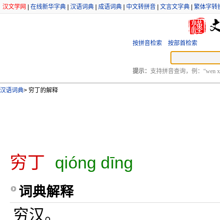
汉文学网
|
在线新华字典
|
汉语词典
|
成语词典
|
中文转拼音
|
文言文字典
|
繁体字转
按拼音检索
按部首检索
提示：
支持拼音查询，例：“wen xu
汉语词典
>
穷丁的解释
穷丁
qióng dīng
词典解释
穷汉。