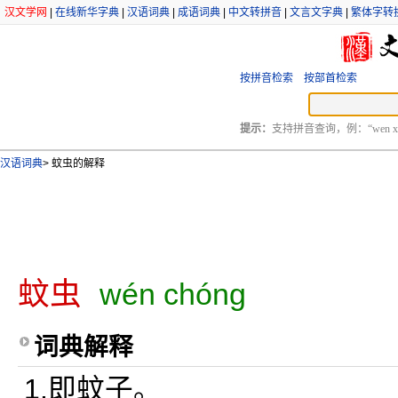
汉文学网
|
在线新华字典
|
汉语词典
|
成语词典
|
中文转拼音
|
文言文字典
|
繁体字转
按拼音检索
按部首检索
提示：
支持拼音查询，例：“wen xu
汉语词典
>
蚊虫的解释
蚊虫
wén chóng
词典解释
1.即蚊子。