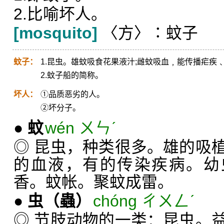
2.比喻坏人。
[mosquito]
〈方〉∶蚊子
蚊子：
1.昆虫。雄蚊吸食花果液汁;雌蚊吸血﹐能传播疟疾
2.蚊子船的简称。
坏人：
①品质恶劣的人。
②坏分子。
●
蚊
wén ㄨㄣˊ
◎ 昆虫，种类很多。雄的吸
的血液，有的传染疾病。幼
香。蚊帐。聚蚊成雷。
●
虫
（蟲）
chóng ㄔㄨㄥˊ
◎ 节肢动物的一类：昆虫。