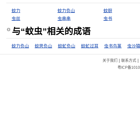
蚊力
蚊力负山
蚊厨
虫丝
虫串串
虫书
与“蚊虫”相关的成语
蚊力负山
蚊思负山
蚊虻负山
蚊虻过耳
虫书鸟篆
虫沙
|
|
关于我们
联系方式
粤ICP备1010