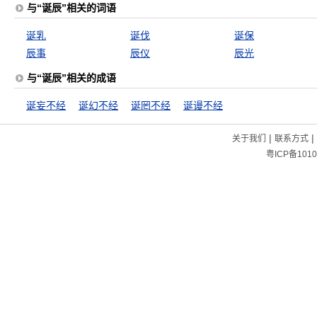
与“诞辰”相关的词语
诞乳
诞伐
诞保
辰事
辰仪
辰光
与“诞辰”相关的成语
诞妄不经
诞幻不经
诞罔不经
诞谩不经
|
|
关于我们
联系方式
粤ICP备1010