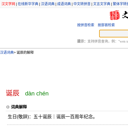
汉文学网
|
在线新华字典
|
汉语词典
|
成语词典
|
中文转拼音
|
文言文字典
|
繁体字转
按拼音检索
按部首检索
提示：
支持拼音查询，例：“wen xu
汉语词典
>
诞辰的解释
诞辰
dàn chén
词典解释
生日(敬辞)：五十诞辰｜诞辰一百周年纪念。