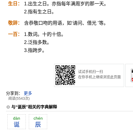
生日：
1.出生之日。亦指每年满周岁的那一天。
2.指有生之日。
敬辞：
含恭敬口吻的用语，如‘请问、借光 ’等。
一百：
1.数词。十的十倍。
2.泛指多数。
3.指跨步。
试试手机扫一扫
在你手机上继续浏览此页面
分享到：
更多
阅读(5543次)
与“诞辰”相关的字典解释
dàn
chén
诞
辰