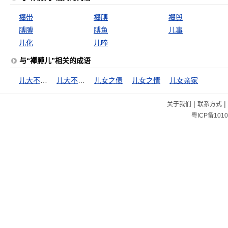
襻带
襻膊
襻舆
膊膊
膊鱼
儿事
儿化
儿啼
与“襻膊儿”相关的成语
儿大不由娘
儿大不由爷
儿女之债
儿女之情
儿女亲家
|
|
关于我们
联系方式
粤ICP备1010