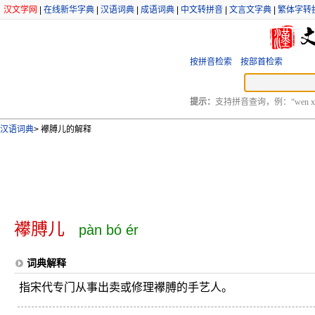
汉文学网
|
在线新华字典
|
汉语词典
|
成语词典
|
中文转拼音
|
文言文字典
|
繁体字转
按拼音检索
按部首检索
提示：
支持拼音查询，例：“wen xu
汉语词典
>
襻膊儿的解释
襻膊儿
pàn bó ér
词典解释
指宋代专门从事出卖或修理襻膊的手艺人。