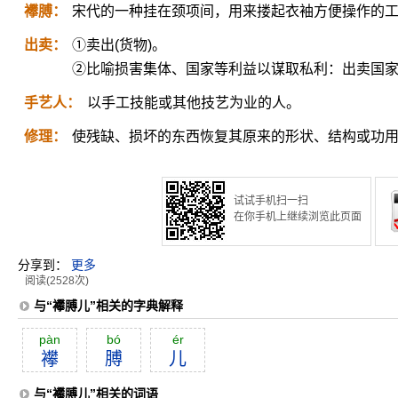
襻膊：
宋代的一种挂在颈项间，用来搂起衣袖方便操作的
出卖：
①卖出(货物)。
②比喻损害集体、国家等利益以谋取私利：出卖国
手艺人：
以手工技能或其他技艺为业的人。
修理：
使残缺、损坏的东西恢复其原来的形状、结构或功
试试手机扫一扫
在你手机上继续浏览此页面
分享到：
更多
阅读(2528次)
与“襻膊儿”相关的字典解释
pàn
bó
ér
襻
膊
儿
与“襻膊儿”相关的词语