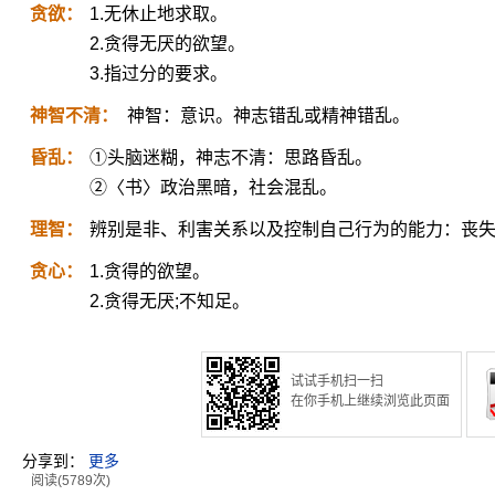
贪欲：
1.无休止地求取。
2.贪得无厌的欲望。
3.指过分的要求。
神智不清：
神智：意识。神志错乱或精神错乱。
昏乱：
①头脑迷糊，神志不清：思路昏乱。
②〈书〉政治黑暗，社会混乱。
理智：
辨别是非、利害关系以及控制自己行为的能力：丧
贪心：
1.贪得的欲望。
2.贪得无厌;不知足。
试试手机扫一扫
在你手机上继续浏览此页面
分享到：
更多
阅读(5789次)