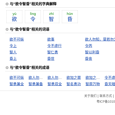
与“欲令智昏”相关的字典解释
yù
lìng
zhì
hūn
欲
令
智
昏
与“欲令智昏”相关的词语
欲不可纵
欲事
欲人勿知，莫若勿
令上
令不虚行
令丙
智人
智仁勇
智以利昏
昏上
昏世
昏丧
与“欲令智昏”相关的成语
欲不可纵
欲人勿知，莫若勿为
欲人勿闻，莫若勿言
欲加之罪
欲加之罪，何患无辞
令不
智勇兼全
智勇兼备
智勇双全
智名勇功
智周万物
昏天
|
|
关于我们
联系方式
粤ICP备1010