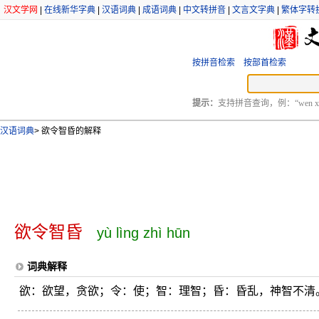
汉文学网
|
在线新华字典
|
汉语词典
|
成语词典
|
中文转拼音
|
文言文字典
|
繁体字转
按拼音检索
按部首检索
提示：
支持拼音查询，例：“wen xu
汉语词典
>
欲令智昏的解释
欲令智昏
yù lìng zhì hūn
词典解释
欲：欲望，贪欲；令：使；智：理智；昏：昏乱，神智不清