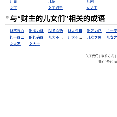
儿事
儿侬
儿剧
女丁
女丁妇壬
女丈夫
与“财主的儿女们”相关的成语
财不露白
财匮力绌
财多命殆
财大气粗
财殚力尽
主一
的一确二
的的确确
儿大不由娘
儿大不由爷
儿女之债
儿女
女大不中留
女大十八变
|
|
关于我们
联系方式
粤ICP备1010