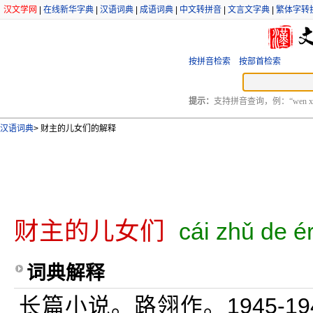
汉文学网
|
在线新华字典
|
汉语词典
|
成语词典
|
中文转拼音
|
文言文字典
|
繁体字转
按拼音检索
按部首检索
提示：
支持拼音查询，例：“wen xu
汉语词典
>
财主的儿女们的解释
财主的儿女们
cái zhǔ de é
词典解释
长篇小说。路翎作。1945-1