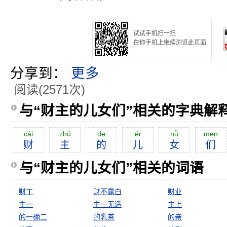
试试手机扫一扫
在你手机上继续浏览此页面
分享到：
更多
阅读(2571次)
与“财主的儿女们”相关的字典解
cái
zhŭ
de
ér
nǚ
men
财
主
的
儿
女
们
与“财主的儿女们”相关的词语
财丁
财不露白
财业
主一
主一无适
主上
的一确二
的乳茶
的亲